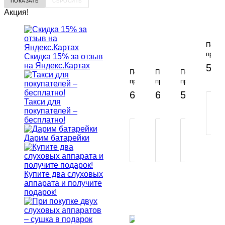
Акция!
Audif
COS
KAMI
Audifon
Audifon
Audifon
XS
По
COSMA
COSMA
COSMA
предз
Скидка 15% за отзыв
KAMI
KAMI
KAMI
на Яндекс.Картах
59 0
R
R
S
По
По
По
(M)
(S)
предзаказу
предзаказу
предзаказу
-
-
64 000 руб.
64 000 руб.
59 000 ру
П
Такси для
В
В
покупателей –
КОРЗИНУ
КОР
1
бесплатно!
К
ПОКУПКА
ПОКУПКА
ПОКУПКА
В
В
В
Дарим батарейки
1
1
1
КЛИК
КЛИК
КЛИК
Купите два слуховых
аппарата и получите
подарок!