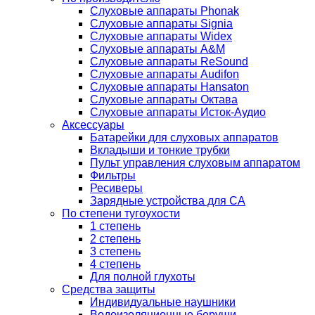
Слуховые аппараты Phonak
Слуховые аппараты Signia
Слуховые аппараты Widex
Слуховые аппараты A&M
Слуховые аппараты ReSound
Слуховые аппараты Audifon
Слуховые аппараты Hansaton
Слуховые аппараты Октава
Слуховые аппараты Исток-Аудио
Аксессуары
Батарейки для слуховых аппаратов
Вкладыши и тонкие трубки
Пульт управления слуховым аппаратом
Фильтры
Ресиверы
Зарядные устройства для СА
По степени тугоухости
1 степень
2 степень
3 степень
4 степень
Для полной глухоты
Средства защиты
Индивидуальные наушники
Водоизоляционные беруши