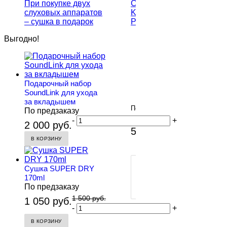
При покупке двух
слуховых аппаратов
– сушка в подарок
Выгодно!
Audifon
Подарочный набор
COSMA
SoundLink для ухода
KAMI
за вкладышем
P
По
По предзаказу
предзаказу
-
+
2 000 руб.
-
59 000 руб.
В КОРЗИНУ
В
КОРЗИНУ
ПОКУПКА
Сушка SUPER DRY
В
170ml
1
По предзаказу
КЛИК
1 500 руб.
1 050 руб.
-
+
В КОРЗИНУ