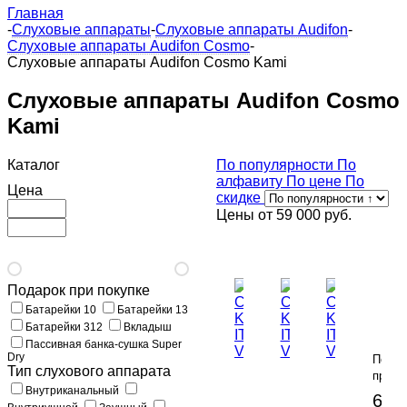
Главная
-
Слуховые аппараты
-
Слуховые аппараты Audifon
-
Слуховые аппараты Audifon Cosmo
-
Слуховые аппараты Audifon Cosmo Kami
Слуховые аппараты Audifon Cosmo
Kami
Каталог
По популярности
По
алфавиту
По цене
По
Цена
скидке
Цены от
59 000 руб.
Подарок при покупке
Audif
Батарейки 10
Батарейки 13
COS
Батарейки 312
Вкладыш
KAMI
Пассивная банка-сушка Super
CIC
Dry
По
Тип слухового аппарата
предз
Audifon
Audifon
Audifon
Внутриканальный
69 0
COSMA
COSMA
COSMA