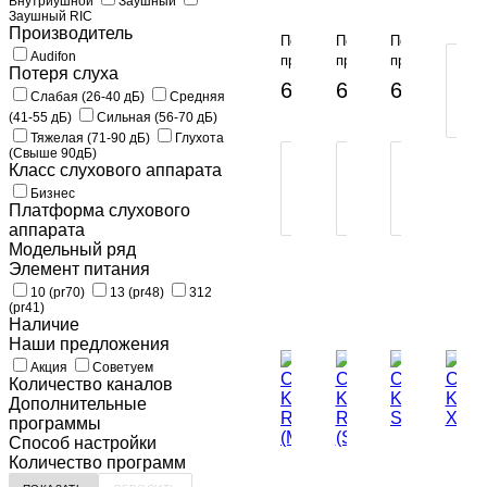
Внутриушной
Заушный
KAMI
KAMI
KAMI
Заушный RIC
ITE
ITE
ITE
Производитель
По
По
По
V70
V60
V50
Audifon
предзаказу
предзаказу
предзаказу
П
Потеря слуха
-
-
В
69 000 руб.
69 000 руб.
69 000 ру
Слабая (26-40 дБ)
Средняя
1
В
(41-55 дБ)
Сильная (56-70 дБ)
К
КОРЗИНУ
КОР
Тяжелая (71-90 дБ)
Глухота
(Свыше 90дБ)
ПОКУПКА
ПОКУПКА
ПОКУПКА
Класс слухового аппарата
В
В
В
Бизнес
1
1
1
Платформа слухового
КЛИК
КЛИК
КЛИК
аппарата
Модельный ряд
Элемент питания
10 (pr70)
13 (pr48)
312
(pr41)
Наличие
Наши предложения
Акция
Советуем
Количество каналов
Дополнительные
программы
Cпособ настройки
Количество программ