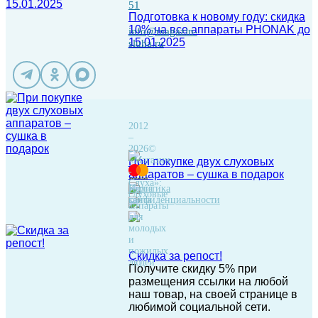
51
Подготовка к новому году: скидка
10% на все аппараты PHONAK до
info@magazin-
15.01.2025
sluha.ru
2012
–
2026©
«Магазин
При покупке двух слуховых
-
аппаратов – сушка в подарок
Слуха»:
Политика
Карта
слуховые
конфиденциальности
сайта
аппараты
для
молодых
и
пожилых
Скидка за репост!
людей
Получите скидку 5% при
размещения ссылки на любой
наш товар, на своей странице в
любимой социальной сети.