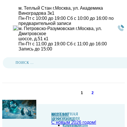
м. Теплый Стан
г.Москва, ул. Академика
Виноградова 3к1
Пн-Пт с 10:00 до 19:00
Сб с 10:00 до 16:00
по
предварительной записи
м. Петровско-Разумовская
г.Москва, ул.
Дмитровское
шоссе, д.51 к1
Пн-Пт с 11:00 до 19:00
Сб с 11:00 до 16:00
Запись до 15:00
Главная
-
Акции
Акции
1
2
КОНТАКТНАЯ
КАТАЛОГ
УСЛУГИ
О
ИНФОРМАЦИЯ
КОМПАНИИ
С новым 2026 годом!
Слуховые
Консультация