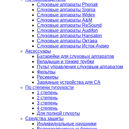
Слуховые аппараты Phonak
Слуховые аппараты Signia
Слуховые аппараты Widex
Слуховые аппараты A&M
Слуховые аппараты ReSound
Слуховые аппараты Audifon
Слуховые аппараты Hansaton
Слуховые аппараты Октава
Слуховые аппараты Исток-Аудио
Аксессуары
Батарейки для слуховых аппаратов
Вкладыши и тонкие трубки
Пульт управления слуховым аппаратом
Фильтры
Ресиверы
Зарядные устройства для СА
По степени тугоухости
1 степень
2 степень
3 степень
4 степень
Для полной глухоты
Средства защиты
Индивидуальные наушники
Водоизоляционные беруши