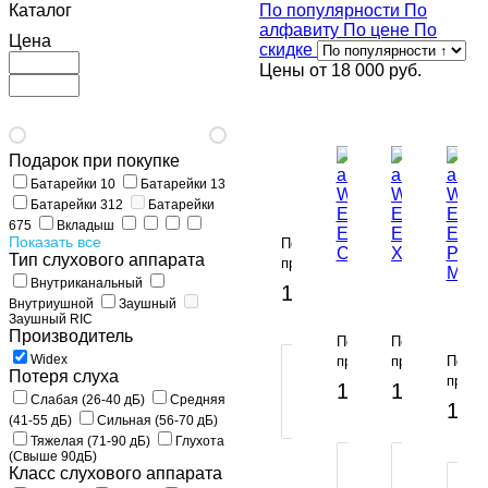
Каталог
По популярности
По
алфавиту
По цене
По
Цена
скидке
Цены от
18 000 руб.
Подарок при покупке
Слуховой
Батарейки 10
Батарейки 13
аппарат
Батарейки 312
Батарейки
Widex
675
Вкладыш
EVOKE
Показать все
По
E110-
Тип слухового аппарата
предзаказу
CIC-
Слуховой
Слуховой
-
Внутриканальный
108 000 руб.
M
аппарат
аппарат
Слух
Внутриушной
Заушный
Widex
Widex
аппа
В
Заушный RIC
EVOKE
EVOKE
КОРЗИНУ
Wide
Производитель
По
По
E110-
E110-
EVO
Widex
предзаказу
предзаказу
По
ПОКУПКА
CIC
XP
E110-
Потеря слуха
-
предз
В
108 000 руб.
108 000 р
PA
Слабая (26-40 дБ)
Средняя
1
108
M
КЛИК
(41-55 дБ)
Сильная (56-70 дБ)
К
Тяжелая (71-90 дБ)
Глухота
(Свыше 90дБ)
ПОКУПКА
ПОКУПКА
Класс слухового аппарата
В
В
П