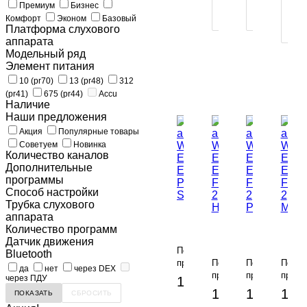
Премиум
Бизнес
1
1
В
КЛИК
КЛИК
Комфорт
Эконом
Базовый
1
Платформа слухового
К
аппарата
Модельный ряд
Элемент питания
10 (pr70)
13 (pr48)
312
(pr41)
675 (pr44)
Accu
Наличие
Наши предложения
Акция
Популярные товары
Советуем
Новинка
Количество каналов
Дополнительные
программы
Cпособ настройки
Трубка слухового
Слуховой
аппарата
аппарат
Слуховой
Слуховой
Слух
Количество программ
Widex
аппарат
аппарат
аппа
Датчик движения
EVOKE
Widex
Widex
Wide
По
Bluetooth
E110-
EVOKE
EVOKE
EVO
предзаказу
По
По
По
PA
E110-
E110-
E110-
да
нет
через DEX
-
предзаказу
предзаказу
предз
через ПДУ
108 000 руб.
S
FS
FS
FS
-
108 000 руб.
108 000 р
108
2
2
2
В
HP
P
КОРЗИНУ
M