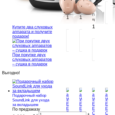
EVOKE
EVOKE
аппарат
По
По
П
E110-
E110-
Widex
предзаказу
предзаказу
В
FS
FA-
EVOKE
-
-
По
1
105 000 руб.
100 000 руб.
S
m
E110-
К
предзаказу
FA-
В
100 000 р
m
КОРЗИНУ
К
Купите два слуховых
Thin
аппарата и получите
ПОКУПКА
ПОКУПКА
tube
подарок!
В
В
1
1
ПОКУПКА
КЛИК
КЛИК
В
1
При покупке двух
КЛИК
слуховых аппаратов
– сушка в подарок
Выгодно!
Подарочный набор
SoundLink для ухода
за вкладышем
По предзаказу
-
+