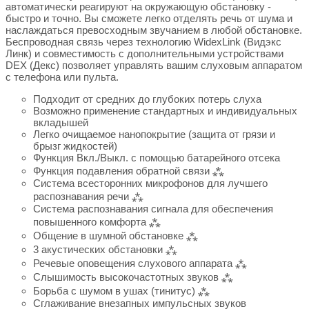
автоматически реагируют на окружающую обстановку -
быстро и точно. Вы сможете легко отделять речь от шума и
наслаждаться превосходным звучанием в любой обстановке.
Беспроводная связь через технологию WidexLink (Видэкс
Линк) и совместимость с дополнительными устройствами
DEX (Декс) позволяет управлять вашим слуховым аппаратом
с телефона или пульта.
Подходит от средних до глубоких потерь слуха
Возможно применение стандартных и индивидуальных
вкладышей
Легко очищаемое нанопокрытие (защита от грязи и
брызг жидкостей)
Функция Вкл./Выкл. с помощью батарейного отсека
Функция подавления обратной связи ⁂
Система всесторонних микрофонов для лучшего
распознавания речи ⁂
Система распознавания сигнала для обеспечения
повышенного комфорта ⁂
Общение в шумной обстановке ⁂
3 акустических обстановки ⁂
Речевые оповещения слухового аппарата ⁂
Слышимость высокочастотных звуков ⁂
Борьба с шумом в ушах (тинитус) ⁂
Сглаживание внезапных импульсных звуков