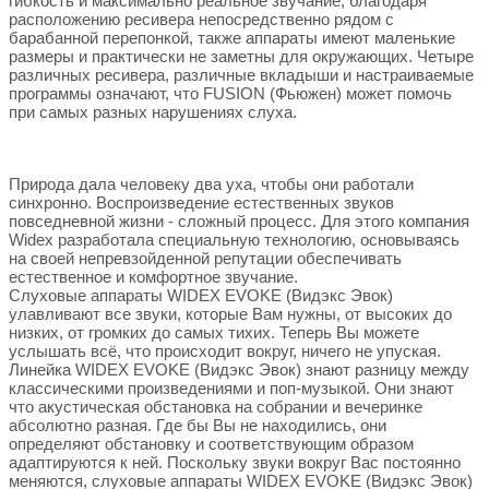
гибкость и максимально реальное звучание, благодаря
расположению ресивера непосредственно рядом с
барабанной перепонкой, также аппараты имеют маленькие
размеры и практически не заметны для окружающих. Четыре
различных ресивера, различные вкладыши и настраиваемые
программы означают, что FUSION (Фьюжен) может помочь
при самых разных нарушениях слуха.
Природа дала человеку два уха, чтобы они работали
синхронно. Воспроизведение естественных звуков
повседневной жизни - сложный процесс. Для этого компания
Widex разработала специальную технологию, основываясь
на своей непревзойденной репутации обеспечивать
естественное и комфортное звучание.
Слуховые аппараты WIDEX EVOKE (Видэкс Эвок)
улавливают все звуки, которые Вам нужны, от высоких до
низких, от громких до самых тихих. Теперь Вы можете
услышать всё, что происходит вокруг, ничего не упуская.
Линейка WIDEX EVOKE (Видэкс Эвок) знают разницу между
классическими произведениями и поп-музыкой. Они знают
что акустическая обстановка на собрании и вечеринке
абсолютно разная. Где бы Вы не находились, они
определяют обстановку и соответствующим образом
адаптируются к ней. Поскольку звуки вокруг Вас постоянно
меняются, слуховые аппараты WIDEX EVOKE (Видэкс Эвок)