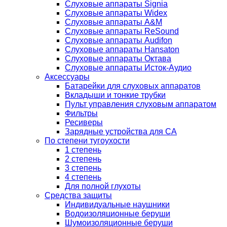
Слуховые аппараты Signia
Слуховые аппараты Widex
Слуховые аппараты A&M
Слуховые аппараты ReSound
Слуховые аппараты Audifon
Слуховые аппараты Hansaton
Слуховые аппараты Октава
Слуховые аппараты Исток-Аудио
Аксессуары
Батарейки для слуховых аппаратов
Вкладыши и тонкие трубки
Пульт управления слуховым аппаратом
Фильтры
Ресиверы
Зарядные устройства для СА
По степени тугоухости
1 степень
2 степень
3 степень
4 степень
Для полной глухоты
Средства защиты
Индивидуальные наушники
Водоизоляционные беруши
Шумоизоляционные беруши