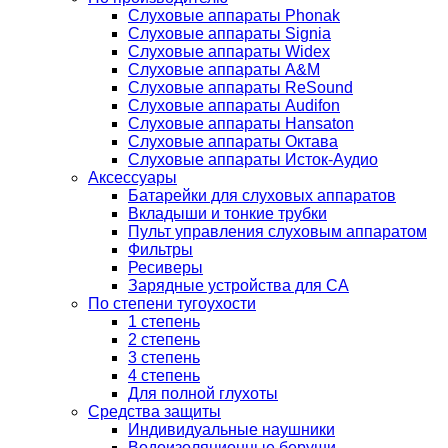
Слуховые аппараты Phonak
Слуховые аппараты Signia
Слуховые аппараты Widex
Слуховые аппараты A&M
Слуховые аппараты ReSound
Слуховые аппараты Audifon
Слуховые аппараты Hansaton
Слуховые аппараты Октава
Слуховые аппараты Исток-Аудио
Аксессуары
Батарейки для слуховых аппаратов
Вкладыши и тонкие трубки
Пульт управления слуховым аппаратом
Фильтры
Ресиверы
Зарядные устройства для СА
По степени тугоухости
1 степень
2 степень
3 степень
4 степень
Для полной глухоты
Средства защиты
Индивидуальные наушники
Водоизоляционные беруши