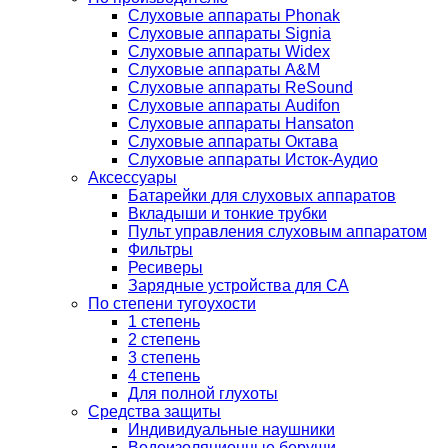
Слуховые аппараты Phonak
Слуховые аппараты Signia
Слуховые аппараты Widex
Слуховые аппараты A&M
Слуховые аппараты ReSound
Слуховые аппараты Audifon
Слуховые аппараты Hansaton
Слуховые аппараты Октава
Слуховые аппараты Исток-Аудио
Аксессуары
Батарейки для слуховых аппаратов
Вкладыши и тонкие трубки
Пульт управления слуховым аппаратом
Фильтры
Ресиверы
Зарядные устройства для СА
По степени тугоухости
1 степень
2 степень
3 степень
4 степень
Для полной глухоты
Средства защиты
Индивидуальные наушники
Водоизоляционные беруши