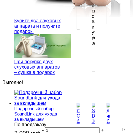
менеджеры
ПОКУПКА
обязательно
В
ПОКУПКА
свяжутся
1
В
с
КЛИК
1
Купите два слуховых
вами
КЛИК
аппарата и получите
и
подарок!
уточнят
условия
заказа
ПОКУПКА
В
1
При покупке двух
КЛИК
слуховых аппаратов
– сушка в подарок
Выгодно!
Подарочный набор
Петл
SoundLink для ухода
для
за вкладышем
удал
По предзаказу
Абсорбирующие
Сушка
Ёршик
серы
По
-
+
таблетки
SUPER
для
из