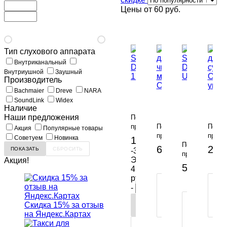
Цены от
60 руб.
Тип слухового аппарата
Внутриканальный
Внутриушной
Заушный
Производитель
Сушка
Bachmaier
Dreve
NARA
SUPER
Нить
Капс
SoundLink
Widex
DRY
для
для
Наличие
170ml
чистки
Электросуш
сушк
Наши предложения
По
микротрубочки
Smart-
OtoVi
предзаказу
По
По
Акция
Популярные товары
OtoVita
Dry
упак
предзаказу
предз
Советуем
Новинка
1 050 руб.
UV
1 500 руб.
-
По
60 руб.
2 00
-30%
предзаказу
В
Экономия
Акция!
5 000 руб
КОРЗИНУ
450
руб.
ПОКУПКА
П
-
В
В
1
1
ПОКУПКА
В
Скидка 15% за отзыв
КЛИК
К
В
КОРЗИНУ
на Яндекс.Картах
1
ПОКУПКА
КЛИК