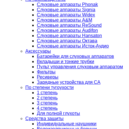
Слуховые аппараты Phonak
Слуховые аппараты Signia
Слуховые аппараты Widex
Слуховые аппараты A&M
Слуховые аппараты ReSound
Слуховые аппараты Audifon
Слуховые аппараты Hansaton
Слуховые аппараты Октава
Слуховые аппараты Исток-Аудио
Аксессуары
Батарейки для слуховых аппаратов
Вкладыши и тонкие трубки
Пульт управления слуховым аппаратом
Фильтры
Ресиверы
Зарядные устройства для СА
По степени тугоухости
1 степень
2 степень
3 степень
4 степень
Для полной глухоты
Средства защиты
Индивидуальные наушники
Водоизоляционные беруши