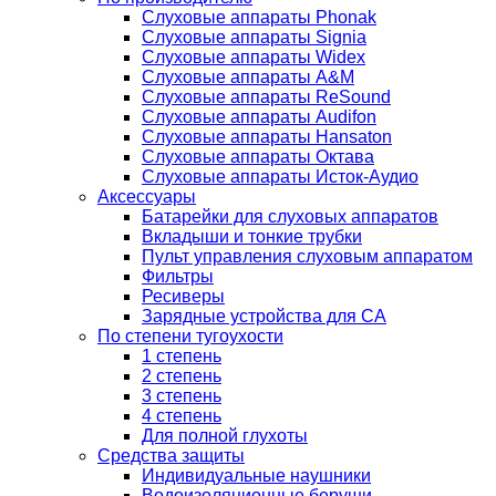
Слуховые аппараты Phonak
Слуховые аппараты Signia
Слуховые аппараты Widex
Слуховые аппараты A&M
Слуховые аппараты ReSound
Слуховые аппараты Audifon
Слуховые аппараты Hansaton
Слуховые аппараты Октава
Слуховые аппараты Исток-Аудио
Аксессуары
Батарейки для слуховых аппаратов
Вкладыши и тонкие трубки
Пульт управления слуховым аппаратом
Фильтры
Ресиверы
Зарядные устройства для СА
По степени тугоухости
1 степень
2 степень
3 степень
4 степень
Для полной глухоты
Средства защиты
Индивидуальные наушники
Водоизоляционные беруши