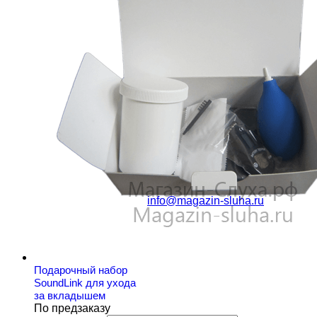
Оплата и Доставка
Гарантии
Отзывы
Статьи
Вопрос-ответ
Контакты
Контактная информация
г. Москва, ул. Академика
Виноградова 3к1
г. Москва, район
Тимирязевский, Дмитровское
шоссе, д. 51 к1
8 (499) 391-02-51
8 (925) 391-
02-51
info@magazin-sluha.ru
Подарочный набор
SoundLink для ухода
за вкладышем
По предзаказу