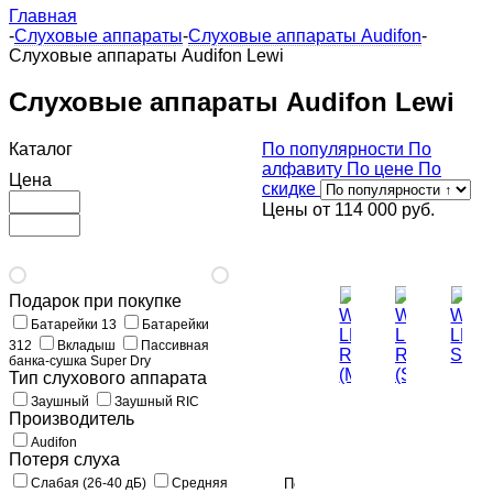
Главная
-
Слуховые аппараты
-
Слуховые аппараты Audifon
-
Слуховые аппараты Audifon Lewi
Слуховые аппараты Audifon Lewi
Каталог
По популярности
По
алфавиту
По цене
По
Цена
скидке
Цены от
114 000 руб.
Подарок при покупке
Батарейки 13
Батарейки
312
Вкладыш
Пассивная
банка-сушка Super Dry
Тип слухового аппарата
Заушный
Заушный RIC
Audifon
Производитель
WINGS
Audifon
LEWI
Потеря слуха
R
Слабая (26-40 дБ)
Средняя
По