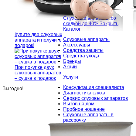
Слуховые аппараты со
скидкой до 40%
Закрыть
Каталог
Купите два слуховых
Слуховые аппараты
аппарата и получите
Аксессуары
подарок!
Средства защиты
Средства ухода
Бренды
Акции
При покупке двух
слуховых аппаратов
Услуги
– сушка в подарок
Консультация специалиста
Выгодно!
Диагностика слуха
Сервис слуховых аппаратов
Вызов на дом
Пробное ношение
Слуховые аппараты в
рассрочку
О компании