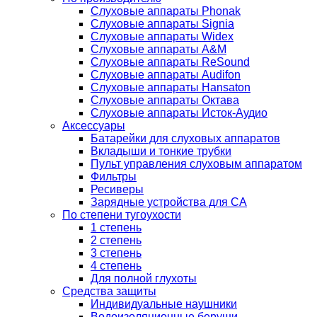
Слуховые аппараты Phonak
Слуховые аппараты Signia
Слуховые аппараты Widex
Слуховые аппараты A&M
Слуховые аппараты ReSound
Слуховые аппараты Audifon
Слуховые аппараты Hansaton
Слуховые аппараты Октава
Слуховые аппараты Исток-Аудио
Аксессуары
Батарейки для слуховых аппаратов
Вкладыши и тонкие трубки
Пульт управления слуховым аппаратом
Фильтры
Ресиверы
Зарядные устройства для СА
По степени тугоухости
1 степень
2 степень
3 степень
4 степень
Для полной глухоты
Средства защиты
Индивидуальные наушники
Водоизоляционные беруши