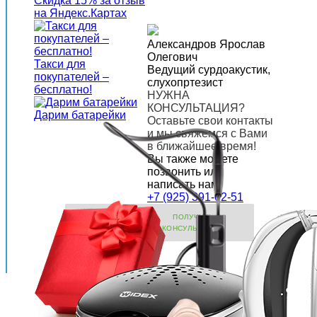
Скидка 15% за отзыв
на Яндекс.Картах
Александров Ярослав
Олегович
Такси для
Ведущий сурдоакустик,
покупателей –
слухопртезист
бесплатно!
НУЖНА
КОНСУЛЬТАЦИЯ?
Дарим батарейки
Оставьте свои контакты
и мы свяжемся с Вами
в ближайшее время!
Вы также можете
позвонить или
написать нам:
+7 (925) 391-02-51
ПОЛУЧИТЬ
КОНСУЛЬТАЦИЮ
Лучшие предложения