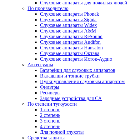
Слуховые аппараты для пожилых людей
По производителю
Слуховые аппараты Phonak
Слуховые аппараты Signia
Слуховые аппараты Widex
Слуховые аппараты A&M
Слуховые аппараты ReSound
Слуховые аппараты Audifon
Слуховые аппараты Hansaton
Слуховые аппараты Октава
Слуховые аппараты Исток-Аудио
Аксессуары
Батарейки для слуховых аппаратов
Вкладыши и тонкие трубки
Пульт управления слуховым аппаратом
Фильтры
Ресиверы
Зарядные устройства для СА
По степени тугоухости
1 степень
2 степень
3 степень
4 степень
Для полной глухоты
Средства защиты