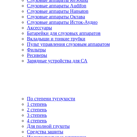
Слуховые аппараты ReSound
Слуховые аппараты Audifon
Слуховые аппараты Hansaton
Слуховые аппараты Октава
Слуховые аппараты Исток-Аудио
Аксессуары
Батарейки для слуховых аппаратов
Вкладыши и тонкие трубки
Пульт управления слуховым аппаратом
Фильтры
Ресиверы
Зарядные устройства для СА
По степени тугоухости
1 степень
2 степень
3 степень
4 степень
Для полной глухоты
Средства защиты