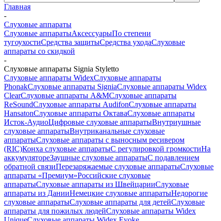
Главная
-
Слуховые аппараты
Слуховые аппараты
Аксессуары
По степени
тугоухости
Средства защиты
Средства ухода
Слуховые
аппараты со скидкой
-
Слуховые аппараты Signia Styletto
Слуховые аппараты Widex
Слуховые аппараты
Phonak
Слуховые аппараты Signia
Слуховые аппараты Widex
Clear
Слуховые аппараты A&M
Слуховые аппараты
ReSound
Слуховые аппараты Audifon
Слуховые аппараты
Hansaton
Слуховые аппараты Октава
Слуховые аппараты
Исток-Аудио
Цифровые слуховые аппараты
Внутриушные
слуховые аппараты
Внутриканальные слуховые
аппараты
Слуховые аппараты с выносным ресивером
(RIC)
Конха слуховые аппараты
С регулировкой громкости
На
аккумуляторе
Заушные слуховые аппараты
C подавлением
обратной связи
Перезаряжаемые слуховые аппараты
Слуховые
аппараты «Премиум»
Российские слуховые
аппараты
Слуховые аппараты из Швейцарии
Слуховые
аппараты из Дании
Немецкие слуховые аппараты
Недорогие
слуховые аппараты
Слуховые аппараты для детей
Слуховые
аппараты для пожилых людей
Слуховые аппараты Widex
Unique
Слуховые аппараты Widex Evoke