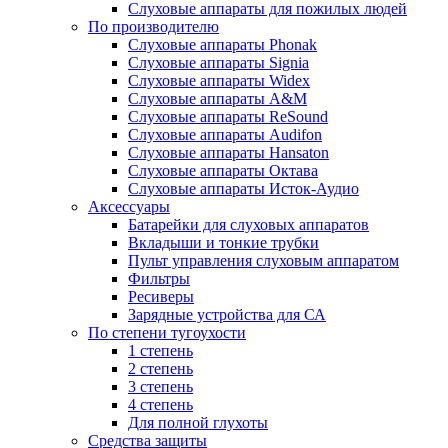
Слуховые аппараты для пожилых людей
По производителю
Слуховые аппараты Phonak
Слуховые аппараты Signia
Слуховые аппараты Widex
Слуховые аппараты A&M
Слуховые аппараты ReSound
Слуховые аппараты Audifon
Слуховые аппараты Hansaton
Слуховые аппараты Октава
Слуховые аппараты Исток-Аудио
Аксессуары
Батарейки для слуховых аппаратов
Вкладыши и тонкие трубки
Пульт управления слуховым аппаратом
Фильтры
Ресиверы
Зарядные устройства для СА
По степени тугоухости
1 степень
2 степень
3 степень
4 степень
Для полной глухоты
Средства защиты