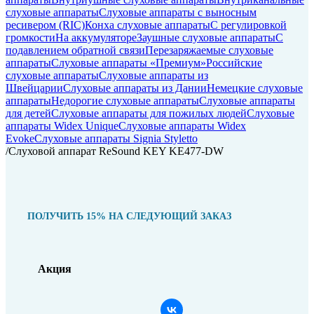
слуховые аппараты
Слуховые аппараты с выносным
ресивером (RIC)
Конха слуховые аппараты
С регулировкой
громкости
На аккумуляторе
Заушные слуховые аппараты
C
подавлением обратной связи
Перезаряжаемые слуховые
аппараты
Слуховые аппараты «Премиум»
Российские
слуховые аппараты
Слуховые аппараты из
Швейцарии
Слуховые аппараты из Дании
Немецкие слуховые
аппараты
Недорогие слуховые аппараты
Слуховые аппараты
для детей
Слуховые аппараты для пожилых людей
Слуховые
аппараты Widex Unique
Слуховые аппараты Widex
Evoke
Слуховые аппараты Signia Styletto
/
Слуховой аппарат ReSound KEY KE477-DW
ПОЛУЧИТЬ 15% НА СЛЕДУЮЩИЙ ЗАКАЗ
Акция