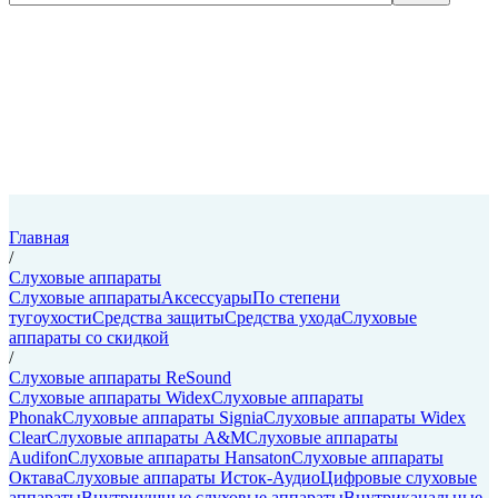
Главная
/
Слуховые аппараты
Слуховые аппараты
Аксессуары
По степени
тугоухости
Средства защиты
Средства ухода
Слуховые
аппараты со скидкой
/
Слуховые аппараты ReSound
Слуховые аппараты Widex
Слуховые аппараты
Phonak
Слуховые аппараты Signia
Слуховые аппараты Widex
Clear
Слуховые аппараты A&M
Слуховые аппараты
Audifon
Слуховые аппараты Hansaton
Слуховые аппараты
Октава
Слуховые аппараты Исток-Аудио
Цифровые слуховые
аппараты
Внутриушные слуховые аппараты
Внутриканальные