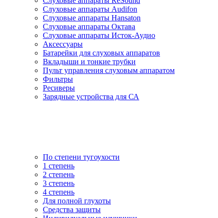
Слуховые аппараты ReSound
Слуховые аппараты Audifon
Слуховые аппараты Hansaton
Слуховые аппараты Октава
Слуховые аппараты Исток-Аудио
Аксессуары
Батарейки для слуховых аппаратов
Вкладыши и тонкие трубки
Пульт управления слуховым аппаратом
Фильтры
Ресиверы
Зарядные устройства для СА
По степени тугоухости
1 степень
2 степень
3 степень
4 степень
Для полной глухоты
Средства защиты