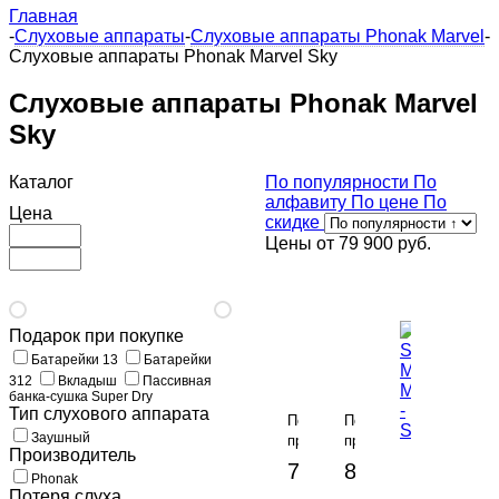
Главная
-
Слуховые аппараты
-
Слуховые аппараты Phonak Marvel
-
Слуховые аппараты Phonak Marvel Sky
Слуховые аппараты Phonak Marvel
Sky
Каталог
По популярности
По
алфавиту
По цене
По
Цена
скидке
Цены от
79 900 руб.
Подарок при покупке
Phonak
Phonak
Батарейки 13
Батарейки
SKY
SKY
312
Вкладыш
Пассивная
Marvel
Marvel
банка-сушка Super Dry
M30
M30
Тип слухового аппарата
По
По
-
-
Заушный
предзаказу
предзаказу
M
PR
Phonak
Производитель
-
-
79 900 руб.
82 000 руб.
SKY
Phonak
Marvel
В
Потеря слуха