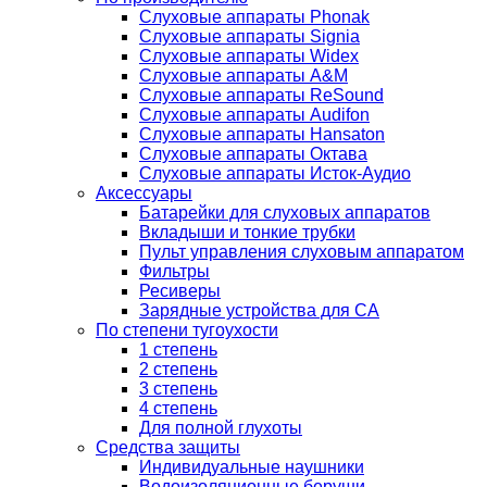
Слуховые аппараты Phonak
Слуховые аппараты Signia
Слуховые аппараты Widex
Слуховые аппараты A&M
Слуховые аппараты ReSound
Слуховые аппараты Audifon
Слуховые аппараты Hansaton
Слуховые аппараты Октава
Слуховые аппараты Исток-Аудио
Аксессуары
Батарейки для слуховых аппаратов
Вкладыши и тонкие трубки
Пульт управления слуховым аппаратом
Фильтры
Ресиверы
Зарядные устройства для СА
По степени тугоухости
1 степень
2 степень
3 степень
4 степень
Для полной глухоты
Средства защиты
Индивидуальные наушники
Водоизоляционные беруши