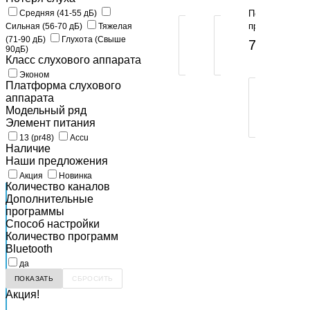
M30
КОРЗИНУ
КОР
Средняя (41-55 дБ)
По
-
предзаказу
Сильная (56-70 дБ)
Тяжелая
ПОКУПКА
ПОКУПКА
SP
В
В
(71-90 дБ)
Глухота (Свыше
79 900 ру
90дБ)
1
1
Класс слухового аппарата
КЛИК
КЛИК
Эконом
Платформа слухового
ПОКУПКА
аппарата
В
Модельный ряд
1
Элемент питания
КЛИК
13 (pr48)
Accu
Наличие
Наши предложения
Акция
Новинка
Количество каналов
Дополнительные
программы
Cпособ настройки
Количество программ
Bluetooth
да
Акция!