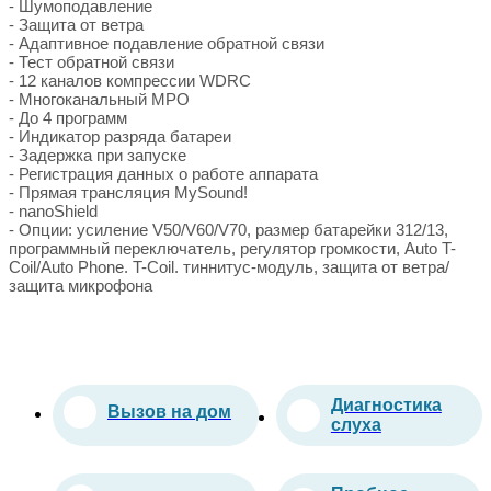
- Шумоподавление
- Защита от ветра
- Адаптивное подавление обратной связи
- Тест обратной связи
- 12 каналов компрессии WDRC
- Многоканальный МРО
- До 4 программ
- Индикатор разряда батареи
- Задержка при запуске
- Регистрация данных о работе аппарата
- Прямая трансляция MySound!
- nanoShield
- Опции: усиление V50/V60/V70, размер батарейки 312/13,
программный переключатель, регулятор громкости, Auto T-
Coil/Auto Phone. T-Coil. тиннитус-модуль, защита от ветра/
защита микрофона
Диагностика
Вызов на дом
слуха