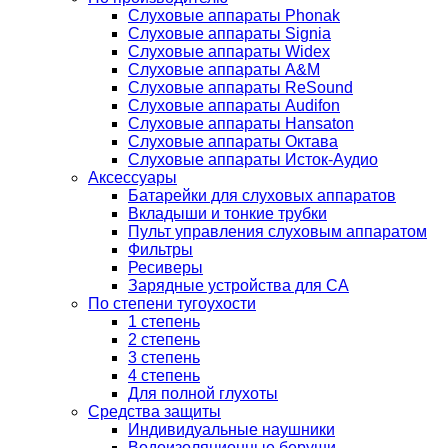
Слуховые аппараты Phonak
Слуховые аппараты Signia
Слуховые аппараты Widex
Слуховые аппараты A&M
Слуховые аппараты ReSound
Слуховые аппараты Audifon
Слуховые аппараты Hansaton
Слуховые аппараты Октава
Слуховые аппараты Исток-Аудио
Аксессуары
Батарейки для слуховых аппаратов
Вкладыши и тонкие трубки
Пульт управления слуховым аппаратом
Фильтры
Ресиверы
Зарядные устройства для СА
По степени тугоухости
1 степень
2 степень
3 степень
4 степень
Для полной глухоты
Средства защиты
Индивидуальные наушники
Водоизоляционные беруши