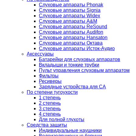
Слуховые аппараты Phonak
Слуховые аппараты Signia
Слуховые аппараты Widex
Слуховые аппараты A&M
Слуховые аппараты ReSound
Слуховые аппараты Audifon
Слуховые аппараты Hansaton
Слуховые аппараты Октава
Слуховые аппараты Исток-Аудио
Аксессуары
Батарейки для слуховых аппаратов
Вкладыши и тонкие трубки
Пульт управления слуховым аппаратом
Фильтры
Ресиверы
Зарядные устройства для СА
По степени тугоухости
1 степень
2 степень
3 степень
4 степень
Для полной глухоты
Средства защиты
Индивидуальные наушники
Водоизоляционные беруши