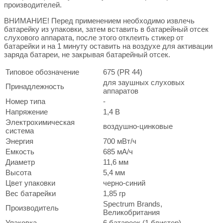
производителей.
ВНИМАНИЕ! Перед применением необходимо извлечь
батарейку из упаковки, затем вставить в батарейный отсек
слухового аппарата, после этого отклеить стикер от
батарейки и на 1 минуту оставить на воздухе для активации
заряда батареи, не закрывая батарейный отсек.
Типовое обозначение
675 (PR 44)
для заушных слуховых
Принадлежность
аппаратов
Номер типа
-
Напряжение
1,4 В
Электрохимическая
воздушно-цинковые
система
Энергия
700 мВт/ч
Емкость
685 мА/ч
Диаметр
11,6 мм
Высота
5,4 мм
Цвет упаковки
черно-синий
Вес батарейки
1,85 гр
Spectrum Brands,
Производитель
Великобритания
Упаковка
6 батареек (1 блистер)