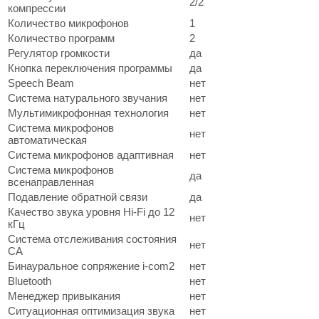
2/2
компрессии
Количество микрофонов
1
Количество программ
2
Регулятор громкости
да
Кнопка переключения программы
да
Speech Beam
нет
Система натурального звучания
нет
Мультимикрофонная технология
нет
Система микрофонов
нет
автоматическая
Система микрофонов адаптивная
нет
Система микрофонов
да
всенаправленная
Подавление обратной связи
да
Качество звука уровня Hi-Fi до 12
нет
кГц
Система отслеживания состояния
нет
СА
Бинауральное сопряжение i-com2
нет
Bluetooth
нет
Менеджер привыкания
нет
Ситуационная оптимизация звука
нет