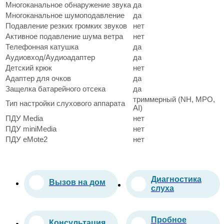
Многоканальное обнаружение звука
да
Многоканальное шумоподавление
да
Подавление резких громких звуков
нет
Активное подавление шума ветра
нет
Телефонная катушка
да
Аудиовход/Аудиоадаптер
да
Детский крюк
нет
Адаптер для очков
да
Защелка батарейного отсека
да
триммерный (NH, MPO,
Тип настройки слухового аппарата
AI)
ПДУ Media
нет
ПДУ miniMedia
нет
ПДУ eMote2
нет
Диагностика
Вызов на дом
слуха
Пробное
Консультация