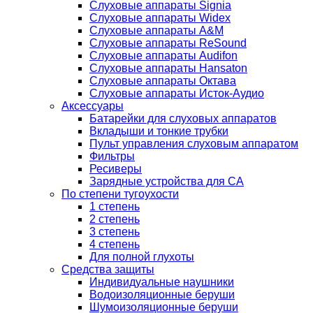
Слуховые аппараты Signia
Слуховые аппараты Widex
Слуховые аппараты A&M
Слуховые аппараты ReSound
Слуховые аппараты Audifon
Слуховые аппараты Hansaton
Слуховые аппараты Октава
Слуховые аппараты Исток-Аудио
Аксессуары
Батарейки для слуховых аппаратов
Вкладыши и тонкие трубки
Пульт управления слуховым аппаратом
Фильтры
Ресиверы
Зарядные устройства для СА
По степени тугоухости
1 степень
2 степень
3 степень
4 степень
Для полной глухоты
Средства защиты
Индивидуальные наушники
Водоизоляционные беруши
Шумоизоляционные беруши