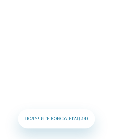
ОСТАВЬТЕ СВОИ
КОНТАКТЫ И МЫ
СВЯЖЕМСЯ
С ВАМИ В
БЛИЖАЙШЕЕ ВРЕМЯ!
Вы также можете позвонить нам или написать
в мессенджеры:
+7 (925) 391-02-51
ПОЛУЧИТЬ КОНСУЛЬТАЦИЮ