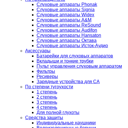
Слуховые аппараты Phonak
Слуховые аппараты Signia
Слуховые аппараты Widex
Слуховые аппараты A&M
Слуховые аппараты ReSound
Слуховые аппараты Audifon
Слуховые аппараты Hansaton
Слуховые аппараты Октава
Слуховые аппараты Исток-Аудио
Аксессуары
Батарейки для слуховых аппаратов
Вкладыши и тонкие трубки
Пульт управления слуховым аппаратом
Фильтры
Ресиверы
Зарядные устройства для СА
По степени тугоухости
1 степень
2 степень
3 степень
4 степень
Для полной глухоты
Средства защиты
Индивидуальные наушники
Водоизоляционные беруши