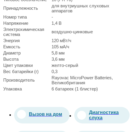
для внутриушных слуховых
Принадлежность
аппаратов
Номер типа
-
Напряжение
1,4 В
Электрохимическая
воздушно-цинковые
система
Энергия
120 мВт/ч
Емкость
105 мА/ч
Диаметр
5,8 мм
Высота
3,6 мм
Цвет упаковки
желто-серый
Вес батарейки (г)
0,3
Rayovac MicroPower Batteries,
Производитель
Великобритания
Упаковка
6 батареек (1 блистер)
Диагностика
Вызов на дом
слуха