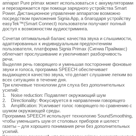
аппарат Pure primax может использоваться с аккумуляторами
и перезаряжается при помощи зарядного устройства Smart
Power. Дистанционное управление аппаратом возможно
посредством приложения Signia App, а благодаря устройству
easyTek™(Smart Connect) пользователи получают полный
доступ к возможностям аудиостриминга.
Сочетая оптимальный баланс качества звука и слышимости,
адаптированных к индивидуальным предпочтениям
пользователя, платформа Signia Primax (Сигниа Праймакс)
облегчает прослушивание и увеличивает разборчивость
речи.
Выделяя речь говорящего и уменьшая посторонние фоновые
звуки и голоса, программа SPEECH обеспечивает
выдающееся качество звука, что делает слушание легким во
всех ситуациях в течение дня.
Три ключевые технологии для слуха без дополнительных
усилий:
1. Noise reduction: Подавляет окружающий шум
2. Directionality: Фокусируется в направлении говорящего
3. Amplification: Усиливает голос говорящего по сравнению с
шумом окружающей среды.
Программа SPEECH использует технологию SoundSmoothing,
чтобы уменьшить шум от столовых приборов и шелест
газеты – для хорошего понимания речи без дополнительных
усилий.