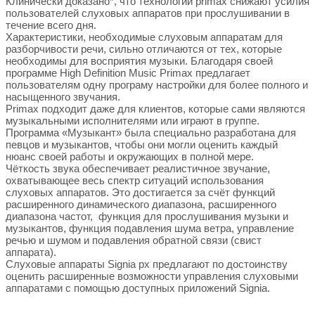
Клинически доказано*, что технологии primax снижают усилия
пользователей слуховых аппаратов при прослушивании в
течение всего дня.
Характеристики, необходимые слуховым аппаратам для
разборчивости речи, сильно отличаются от тех, которые
необходимы для восприятия музыки. Благодаря своей
программе High Definition Music Primax предлагает
пользователям одну програму настройки для более полного и
насыщенного звучания.
Primax подходит даже для клиентов, которые сами являются
музыкальными исполнителями или играют в группе.
Программа «Музыкант» была специально разработана для
певцов и музыкантов, чтобы они могли оценить каждый
нюанс своей работы и окружающих в полной мере.
Чёткость звука обеспечивает реалистичное звучание,
охватывающее весь спектр ситуаций использования
слуховых аппаратов. Это достигается за счёт функций
расширенного динамического диапазона, расширенного
диапазона частот, функция для прослушивания музыки и
музыкантов, функция подавления шума ветра, управление
речью и шумом и подавления обратной связи (свист
аппарата).
Слуховые аппараты Signia px предлагают по достоинству
оценить расширенные возможности управления слуховыми
аппаратами с помощью доступных приложений Signia.