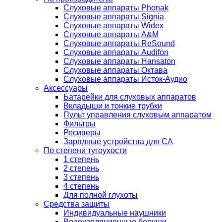
Слуховые аппараты Phonak
Слуховые аппараты Signia
Слуховые аппараты Widex
Слуховые аппараты A&M
Слуховые аппараты ReSound
Слуховые аппараты Audifon
Слуховые аппараты Hansaton
Слуховые аппараты Октава
Слуховые аппараты Исток-Аудио
Аксессуары
Батарейки для слуховых аппаратов
Вкладыши и тонкие трубки
Пульт управления слуховым аппаратом
Фильтры
Ресиверы
Зарядные устройства для СА
По степени тугоухости
1 степень
2 степень
3 степень
4 степень
Для полной глухоты
Средства защиты
Индивидуальные наушники
Водоизоляционные беруши