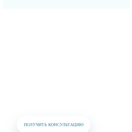
ОСТАВЬТЕ СВОИ
КОНТАКТЫ И МЫ
СВЯЖЕМСЯ
С ВАМИ В
БЛИЖАЙШЕЕ ВРЕМЯ!
Вы также можете позвонить нам или написать
в мессенджеры:
+7 (925) 391-02-51
ПОЛУЧИТЬ КОНСУЛЬТАЦИЮ