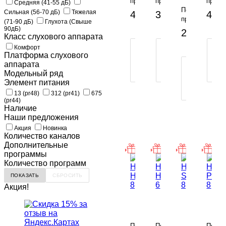
предзаказу
предзаказу
предз
Средняя (41-55 дБ)
6
-
-
По
Сильная (56-70 дБ)
Тяжелая
42 200 руб.
39 800 руб.
44 5
предзаказу
(71-90 дБ)
Глухота (Свыше
В
90дБ)
25 500 ру
КОРЗИНУ
КОР
Класс слухового аппарата
ПОКУПКА
ПОКУПКА
П
Комфорт
Платформа слухового
В
В
В
аппарата
1
1
1
ПОКУПКА
Модельный ряд
КЛИК
КЛИК
К
В
Элемент питания
1
КЛИК
13 (pr48)
312 (pr41)
675
(pr44)
Наличие
Наши предложения
Акция
Новинка
Количество каналов
Дополнительные
программы
Количество программ
Акция!
Октава
Октава
Окта
НОТА
НОТА
НОТ
HP
HP
Октава
P
8
6
НОТА
8
По
По
По