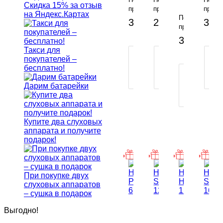
SP
Скидка 15% за отзыв
предзаказу
предзаказу
предз
8
на Яндекс.Картах
-
-
По
37 400 руб.
28 300 руб.
35 1
предзаказу
В
36 300 ру
КОРЗИНУ
КОР
Такси для
ПОКУПКА
ПОКУПКА
П
покупателей –
В
В
В
бесплатно!
1
1
1
ПОКУПКА
КЛИК
КЛИК
К
В
Дарим батарейки
1
КЛИК
Купите два слуховых
аппарата и получите
подарок!
При покупке двух
слуховых аппаратов
– сушка в подарок
Октава
Октава
НОТА
НОТА
Выгодно!
P
Октава
HP
Окта