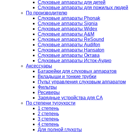
Слуховые аппараты для детей
Слуховые аппараты для пожилых людей
По производителю
Слуховые аппараты Phonak
Слуховые аппараты Signia
Слуховые аппараты Widex
Слуховые аппараты A&M
Слуховые аппараты ReSound
Слуховые аппараты Audifon
Слуховые аппараты Hansaton
Слуховые аппараты Октава
Слуховые аппараты Исток-Аудио
Аксессуары
Батарейки для слуховых аппаратов
Вкладыши и тонкие трубки
Пульт управления слуховым аппаратом
Фильтры
Ресиверы
Зарядные устройства для СА
По степени тугоухости
1 степень
2 степень
3 степень
4 степень
Для полной глухоты