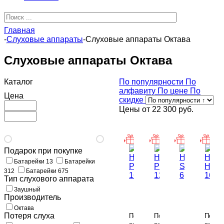
Главная
-
Слуховые аппараты
-
Слуховые аппараты Октава
Слуховые аппараты Октава
Каталог
По популярности
По
алфавиту
По цене
По
Цена
скидке
Цены от
22 300 руб.
Подарок при покупке
Батарейки 13
Батарейки
312
Батарейки 675
Тип слухового аппарата
Октава
Октава
Окта
Заушный
НОТА
НОТА
НОТ
Производитель
P
P
Октава
HP
Октава
16
12
НОТА
16
Потеря слуха
По
По
По
SP