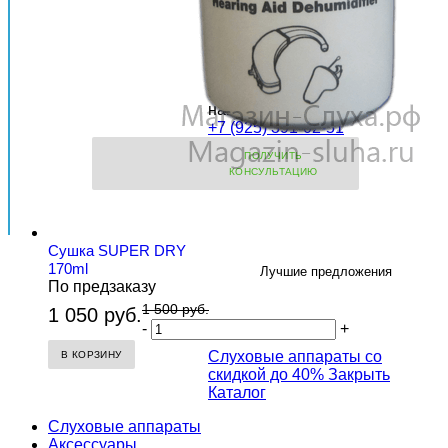
КОНСУЛЬТАЦИЯ?
Оставьте свои контакты
и мы свяжемся с Вами
в ближайшее время!
Вы также можете
позвонить или
написать нам:
+7 (925) 391-02-51
ПОЛУЧИТЬ
КОНСУЛЬТАЦИЮ
Сушка SUPER DRY
170ml
Лучшие предложения
По предзаказу
1 500 руб.
1 050 руб.
-
+
Слуховые аппараты со
В КОРЗИНУ
скидкой до 40%
Закрыть
Каталог
Слуховые аппараты
Аксессуары