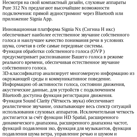
Несмотря на свой компактный дизайн, слуховые аппараты
Pure 312 Nx предлагают высочайшие возможности
подключения: прямой аудиостриминг через Bluetooth или
приложение Signia App.
Инновационная платформа Signia Nx (Сигниа Н икс)
обеспечивает наиболее естественное звучание собственного
голоса и наилучшее качество понимания речи в условиях
шума, сочетая в себе самые передовые системы.
Функция обработки собственного голоса (OVP )
предусматривает распознавание Вашего голоса в режиме
реального времени, обеспечивая естественное звучание
собственного голоса.
3D-классификатор анализирует многомерную информацию из
окружающей среды и коммуникативное поведение.
Информацию об активности голоса, состоянии движения,
акустические данные, для устройств с подключением
Bluetooth доступна функция регистрации движения.
Функция Sound Clarity (Чёткость звука) обеспечивает
реалистичное звучание, охватывающее весь спектр ситуаций
использования слуховых аппаратов. Исключительная четкость
достигается за счёт функции HD Spatial, расширенного
динамического диапазона, расширенного диапазона частот,
функций подавления эхо, функция для музыкантов, функция
подавления шума ветра, управление речью и шумом и