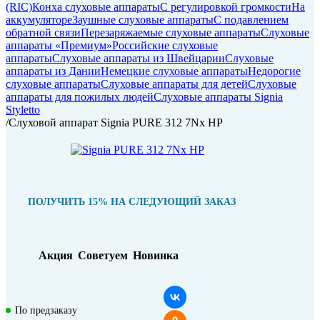
(RIC)
Конха слуховые аппараты
С регулировкой громкости
На
аккумуляторе
Заушные слуховые аппараты
C подавлением
обратной связи
Перезаряжаемые слуховые аппараты
Слуховые
аппараты «Премиум»
Российские слуховые
аппараты
Слуховые аппараты из Швейцарии
Слуховые
аппараты из Дании
Немецкие слуховые аппараты
Недорогие
слуховые аппараты
Слуховые аппараты для детей
Слуховые
аппараты для пожилых людей
Слуховые аппараты Signia
Styletto
/
Слуховой аппарат Signia PURE 312 7Nx HP
ПОЛУЧИТЬ 15% НА СЛЕДУЮЩИЙ ЗАКАЗ
Акция
Советуем
Новинка
По предзаказу