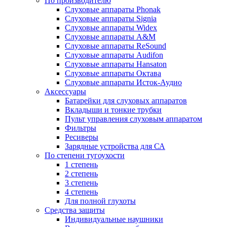
По производителю
Слуховые аппараты Phonak
Слуховые аппараты Signia
Слуховые аппараты Widex
Слуховые аппараты A&M
Слуховые аппараты ReSound
Слуховые аппараты Audifon
Слуховые аппараты Hansaton
Слуховые аппараты Октава
Слуховые аппараты Исток-Аудио
Аксессуары
Батарейки для слуховых аппаратов
Вкладыши и тонкие трубки
Пульт управления слуховым аппаратом
Фильтры
Ресиверы
Зарядные устройства для СА
По степени тугоухости
1 степень
2 степень
3 степень
4 степень
Для полной глухоты
Средства защиты
Индивидуальные наушники