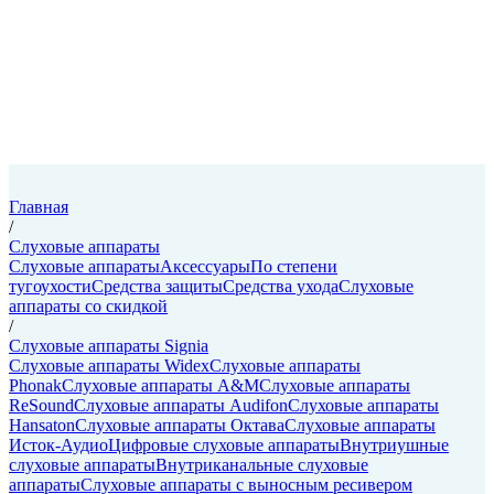
Главная
/
Слуховые аппараты
Слуховые аппараты
Аксессуары
По степени
тугоухости
Средства защиты
Средства ухода
Слуховые
аппараты со скидкой
/
Слуховые аппараты Signia
Слуховые аппараты Widex
Слуховые аппараты
Phonak
Слуховые аппараты A&M
Слуховые аппараты
ReSound
Слуховые аппараты Audifon
Слуховые аппараты
Hansaton
Слуховые аппараты Октава
Слуховые аппараты
Исток-Аудио
Цифровые слуховые аппараты
Внутриушные
слуховые аппараты
Внутриканальные слуховые
аппараты
Слуховые аппараты с выносным ресивером