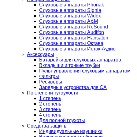
Слуховые аппараты Phonak
Слуховые аппараты Signia
Слуховые аппараты Widex
Слуховые аппараты A&M
Слуховые аппараты ReSound
Слуховые аппараты Audifon
Слуховые аппараты Hansaton
Слуховые аппараты Октава
Слуховые аппараты Исток-Аудио
Аксессуары
Батарейки для слуховых аппаратов
Вкладыши и тонкие трубки
Пульт управления слуховым аппаратом
Фильтры
Ресиверы
Зарядные устройства для СА
По степени тугоухости
1 степень
2 степень
3 степень
4 степень
Для полной глухоты
Средства защиты
Индивидуальные наушники
Водоизоляционные беруши