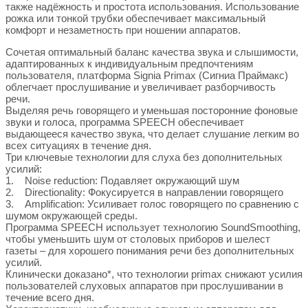
также надёжность и простота использования. Использование
рожка или тонкой трубки обеспечивает максимальный
комфорт и незаметность при ношении аппаратов.
Сочетая оптимальный баланс качества звука и слышимости,
адаптированных к индивидуальным предпочтениям
пользователя, платформа Signia Primax (Сигниа Праймакс)
облегчает прослушивание и увеличивает разборчивость
речи.
Выделяя речь говорящего и уменьшая посторонние фоновые
звуки и голоса, программа SPEECH обеспечивает
выдающееся качество звука, что делает слушание легким во
всех ситуациях в течение дня.
Три ключевые технологии для слуха без дополнительных
усилий:
1. Noise reduction: Подавляет окружающий шум
2. Directionality: Фокусируется в направлении говорящего
3. Amplification: Усиливает голос говорящего по сравнению с
шумом окружающей среды.
Программа SPEECH использует технологию SoundSmoothing,
чтобы уменьшить шум от столовых приборов и шелест
газеты – для хорошего понимания речи без дополнительных
усилий.
Клинически доказано*, что технологии primax снижают усилия
пользователей слуховых аппаратов при прослушивании в
течение всего дня.