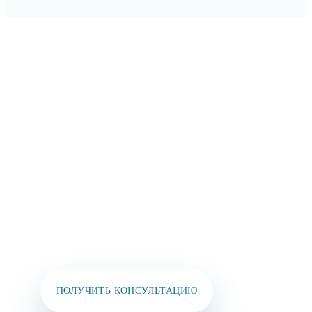
ОСТАВЬТЕ СВОИ
КОНТАКТЫ И МЫ
СВЯЖЕМСЯ
С ВАМИ В
БЛИЖАЙШЕЕ ВРЕМЯ!
Вы также можете позвонить нам или написать
в мессенджеры:
+7 (925) 391-02-51
ПОЛУЧИТЬ КОНСУЛЬТАЦИЮ