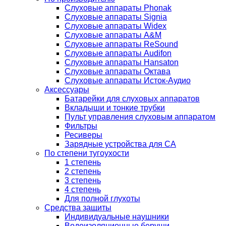
Слуховые аппараты Phonak
Слуховые аппараты Signia
Слуховые аппараты Widex
Слуховые аппараты A&M
Слуховые аппараты ReSound
Слуховые аппараты Audifon
Слуховые аппараты Hansaton
Слуховые аппараты Октава
Слуховые аппараты Исток-Аудио
Аксессуары
Батарейки для слуховых аппаратов
Вкладыши и тонкие трубки
Пульт управления слуховым аппаратом
Фильтры
Ресиверы
Зарядные устройства для СА
По степени тугоухости
1 степень
2 степень
3 степень
4 степень
Для полной глухоты
Средства защиты
Индивидуальные наушники
Водоизоляционные беруши