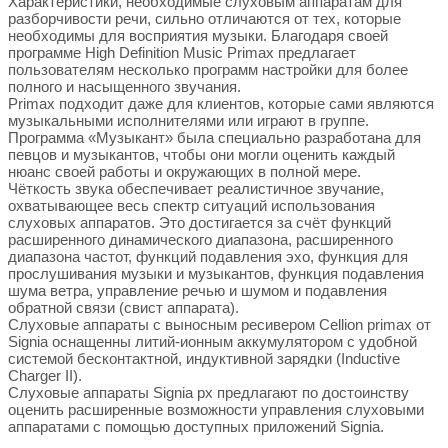
Характеристики, необходимые слуховым аппаратам для
разборчивости речи, сильно отличаются от тех, которые
необходимы для восприятия музыки. Благодаря своей
программе High Definition Music Primax предлагает
пользователям несколько программ настройки для более
полного и насыщенного звучания.
Primax подходит даже для клиентов, которые сами являются
музыкальными исполнителями или играют в группе.
Программа «Музыкант» была специально разработана для
певцов и музыкантов, чтобы они могли оценить каждый
нюанс своей работы и окружающих в полной мере.
Чёткость звука обеспечивает реалистичное звучание,
охватывающее весь спектр ситуаций использования
слуховых аппаратов. Это достигается за счёт функций
расширенного динамического диапазона, расширенного
диапазона частот, функций подавления эхо, функция для
прослушивания музыки и музыкантов, функция подавления
шума ветра, управление речью и шумом и подавления
обратной связи (свист аппарата).
Слуховые аппараты с выносным ресивером Cellion primax от
Signia оснащенны литий-ионным аккумулятором с удобной
системой бесконтактной, индуктивной зарядки (Inductive
Charger II).
Слуховые аппараты Signia px предлагают по достоинству
оценить расширенные возможности управления слуховыми
аппаратами с помощью доступных приложений Signia.