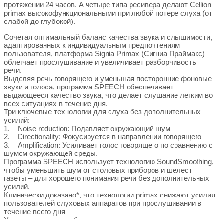
протяжении 24 часов. А четыре типа ресивера делают Cellion
primax высокофункциональными при любой потере слуха (от
слабой до глубокой).
Сочетая оптимальный баланс качества звука и слышимости,
адаптированных к индивидуальным предпочтениям
пользователя, платформа Signia Primax (Сигниа Праймакс)
облегчает прослушивание и увеличивает разборчивость
речи.
Выделяя речь говорящего и уменьшая посторонние фоновые
звуки и голоса, программа SPEECH обеспечивает
выдающееся качество звука, что делает слушание легким во
всех ситуациях в течение дня.
Три ключевые технологии для слуха без дополнительных
усилий:
1. Noise reduction: Подавляет окружающий шум
2. Directionality: Фокусируется в направлении говорящего
3. Amplification: Усиливает голос говорящего по сравнению с
шумом окружающей среды.
Программа SPEECH использует технологию SoundSmoothing,
чтобы уменьшить шум от столовых приборов и шелест
газеты – для хорошего понимания речи без дополнительных
усилий.
Клинически доказано*, что технологии primax снижают усилия
пользователей слуховых аппаратов при прослушивании в
течение всего дня.