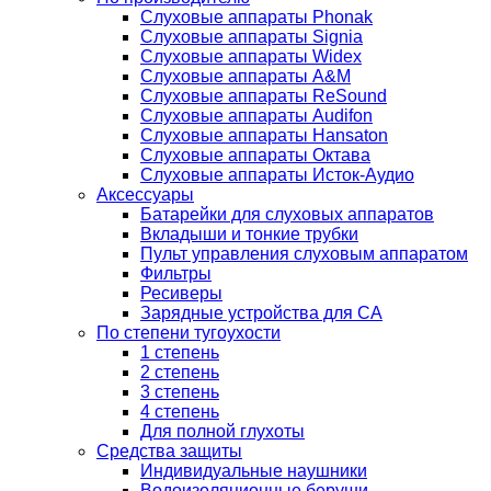
Слуховые аппараты Phonak
Слуховые аппараты Signia
Слуховые аппараты Widex
Слуховые аппараты A&M
Слуховые аппараты ReSound
Слуховые аппараты Audifon
Слуховые аппараты Hansaton
Слуховые аппараты Октава
Слуховые аппараты Исток-Аудио
Аксессуары
Батарейки для слуховых аппаратов
Вкладыши и тонкие трубки
Пульт управления слуховым аппаратом
Фильтры
Ресиверы
Зарядные устройства для СА
По степени тугоухости
1 степень
2 степень
3 степень
4 степень
Для полной глухоты
Средства защиты
Индивидуальные наушники
Водоизоляционные беруши