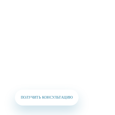
ОСТАВЬТЕ СВОИ
КОНТАКТЫ И МЫ
СВЯЖЕМСЯ
С ВАМИ В
БЛИЖАЙШЕЕ ВРЕМЯ!
Вы также можете позвонить нам или написать
в мессенджеры:
+7 (925) 391-02-51
ПОЛУЧИТЬ КОНСУЛЬТАЦИЮ