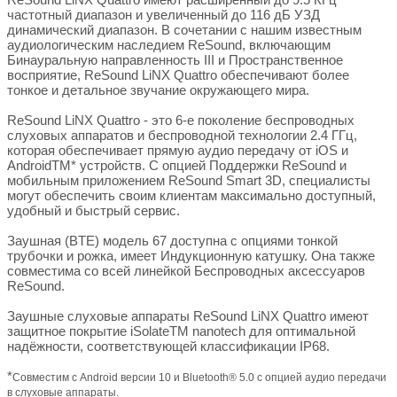
частотный диапазон и увеличенный до 116 дБ УЗД
динамический диапазон. В сочетании с нашим известным
аудиологическим наследием ReSound, включающим
Бинауральную направленность III и Пространственное
восприятие, ReSound LiNX Quattro обеспечивают более
тонкое и детальное звучание окружающего мира.
ReSound LiNX Quattro - это 6-е поколение беспроводных
слуховых аппаратов и беспроводной технологии 2.4 ГГц,
которая обеспечивает прямую аудио передачу от iOS и
AndroidTM* устройств. С опцией Поддержки ReSound и
мобильным приложением ReSound Smart 3D, специалисты
могут обеспечить своим клиентам максимально доступный,
удобный и быстрый сервис.
Заушная (BTE) модель 67 доступна с опциями тонкой
трубочки и рожка, имеет Индукционную катушку. Она также
совместима со всей линейкой Беспроводных аксессуаров
ReSound.
Заушные слуховые аппараты ReSound LiNX Quattro имеют
защитное покрытие iSolateTM nanotech для оптимальной
надёжности, соответствующей классификации IP68.
*
Совместим с Android версии 10 и Bluetooth® 5.0 с опцией аудио передачи
в слуховые аппараты.