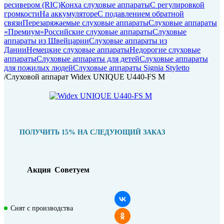
ресивером (RIC)
Конха слуховые аппараты
С регулировкой
громкости
На аккумуляторе
C подавлением обратной
связи
Перезаряжаемые слуховые аппараты
Слуховые аппараты
«Премиум»
Российские слуховые аппараты
Слуховые
аппараты из Швейцарии
Слуховые аппараты из
Дании
Немецкие слуховые аппараты
Недорогие слуховые
аппараты
Слуховые аппараты для детей
Слуховые аппараты
для пожилых людей
Слуховые аппараты Signia Styletto
/
Слуховой аппарат Widex UNIQUE U440-FS M
ПОЛУЧИТЬ 15% НА СЛЕДУЮЩИЙ ЗАКАЗ
Акция
Советуем
Снят с производства