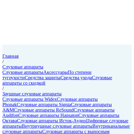
Главная
/
Слуховые аппараты
Слуховые аппараты
Аксессуары
По степени
тугоухости
Средства защиты
Средства ухода
Слуховые
аппараты со скидкой
/
Заушные слуховые аппараты
Слуховые аппараты Widex
Слуховые аппараты
Phonak
Слуховые аппараты Signia
Слуховые аппараты
A&M
Слуховые аппараты ReSound
Слуховые аппараты
Audifon
Слуховые аппараты Hansaton
Слуховые аппараты
Октава
Слуховые аппараты Исток-Аудио
Цифровые слуховые
аппараты
Внутриушные слуховые аппараты
Внутриканальные
слуховые аппараты
Слуховые аппараты с выносным