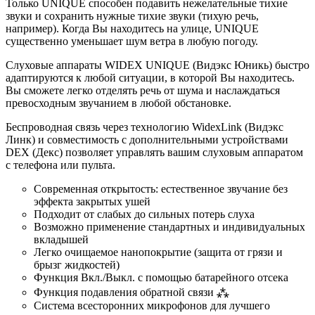
Только UNIQUE способен подавить нежелательные тихие
звуки и сохранить нужные тихие звуки (тихую речь,
например). Когда Вы находитесь на улице, UNIQUE
существенно уменьшает шум ветра в любую погоду.
Слуховые аппараты WIDEX UNIQUE (Видэкс Юникь) быстро
адаптируются к любой ситуации, в которой Вы находитесь.
Вы сможете легко отделять речь от шума и наслаждаться
превосходным звучанием в любой обстановке.
Беспроводная связь через технологию WidexLink (Видэкс
Линк) и совместимость с дополнительными устройствами
DEX (Декс) позволяет управлять вашим слуховым аппаратом
с телефона или пульта.
Современная открытость: естественное звучание без
эффекта закрытых ушей
Подходит от слабых до сильных потерь слуха
Возможно применение стандартных и индивидуальных
вкладышей
Легко очищаемое нанопокрытие (защита от грязи и
брызг жидкостей)
Функция Вкл./Выкл. с помощью батарейного отсека
Функция подавления обратной связи ⁂
Система всесторонних микрофонов для лучшего