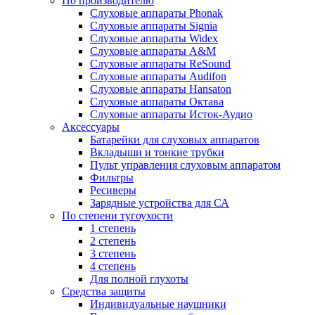
По производителю
Слуховые аппараты Phonak
Слуховые аппараты Signia
Слуховые аппараты Widex
Слуховые аппараты A&M
Слуховые аппараты ReSound
Слуховые аппараты Audifon
Слуховые аппараты Hansaton
Слуховые аппараты Октава
Слуховые аппараты Исток-Аудио
Аксессуары
Батарейки для слуховых аппаратов
Вкладыши и тонкие трубки
Пульт управления слуховым аппаратом
Фильтры
Ресиверы
Зарядные устройства для СА
По степени тугоухости
1 степень
2 степень
3 степень
4 степень
Для полной глухоты
Средства защиты
Индивидуальные наушники