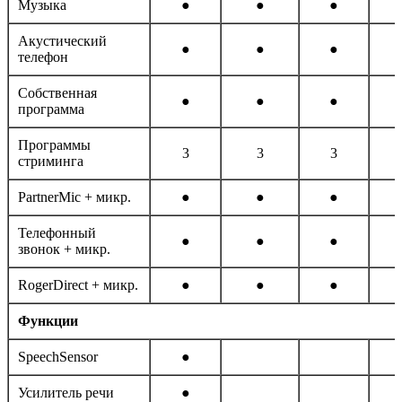
Музыка
●
●
●
Акустический
●
●
●
телефон
Собственная
●
●
●
программа
Программы
3
3
3
стриминга
PartnerMic + микр.
●
●
●
Телефонный
●
●
●
звонок + микр.
RogerDirect + микр.
●
●
●
Функции
SpeechSensor
●
Усилитель речи
●