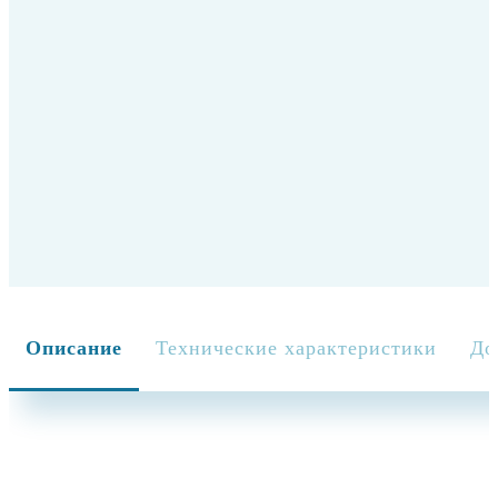
Фильтры для СА Phonak CeruShield Disk
2 200 руб. * 1 шт
Нет в наличии
Стоимость набора:
155 175 руб.
Купить
155 175 руб.
Описание
Технические характеристики
До