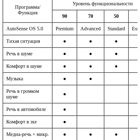
Уровень функциональности
Программа/
Функция
90
70
50
AutoSense OS 5.0
Premium
Advanced
Standard
Esse
Тихая ситуация
●
●
●
Речь в шуме
●
●
●
Комфорт в шуме
●
●
●
Музыка
●
●
Речь в громком
●
шуме
Речь в автомобиле
●
Комфорт в эхе
●
Медиа-речь + микр.
●
●
●