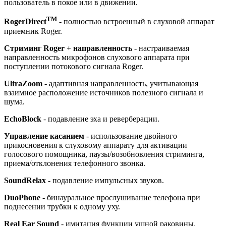
пользователь в покое или в движении.
TM
RogerDirect
- полностью встроенный в слуховой аппарат
приемник Roger.
Стриминг Roger + направленность
- настраиваемая
направленность микрофонов слухового аппарата при
поступлении потокового сигнала Roger.
UltraZoom
- адаптивная направленность, учитывающая
взаимное расположение источников полезного сигнала и
шума.
EchoBlock
- подавление эха и реверберации.
Управление касанием
- использование двойного
прикосновения к слуховому аппарату для активации
голосового помощника, паузы/возобновления стриминга,
приема/отклонения телефонного звонка.
SoundRelax
- подавление импульсных звуков.
DuoPhone
- бинауральное прослушивание телефона при
поднесении трубки к одному уху.
Real Ear Sound
- имитация функции ушной раковины.