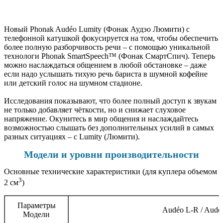
Новый Phonak Audéo Lumity (Фонак Аудэо Люмити) с
телефонной катушкой фокусируется на том, чтобы обеспечить
более полную разборчивость речи – с помощью уникальной
технологи Phonak SmartSpeech™ (Фонак СмартСпич). Теперь
можно наслаждаться общением в любой обстановке – даже
если надо услышать тихую речь бариста в шумной кофейне
или детский голос на шумном стадионе.
Исследования показывают, что более полный доступ к звукам
не только добавляет чёткости, но и снижает слуховое
напряжение. Окунитесь в мир общения и наслаждайтесь
возможностью слышать без дополнительных усилий в самых
разных ситуациях – с Lumity (Люмити).
Модели и уровни производительности
Основные технические характеристики (для куплера объемом
3
2 см
)
Параметры
Audéo L-R / Audé
Модели