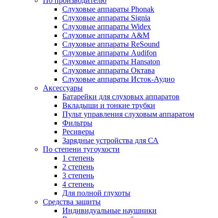
По производителю
Слуховые аппараты Phonak
Слуховые аппараты Signia
Слуховые аппараты Widex
Слуховые аппараты A&M
Слуховые аппараты ReSound
Слуховые аппараты Audifon
Слуховые аппараты Hansaton
Слуховые аппараты Октава
Слуховые аппараты Исток-Аудио
Аксессуары
Батарейки для слуховых аппаратов
Вкладыши и тонкие трубки
Пульт управления слуховым аппаратом
Фильтры
Ресиверы
Зарядные устройства для СА
По степени тугоухости
1 степень
2 степень
3 степень
4 степень
Для полной глухоты
Средства защиты
Индивидуальные наушники