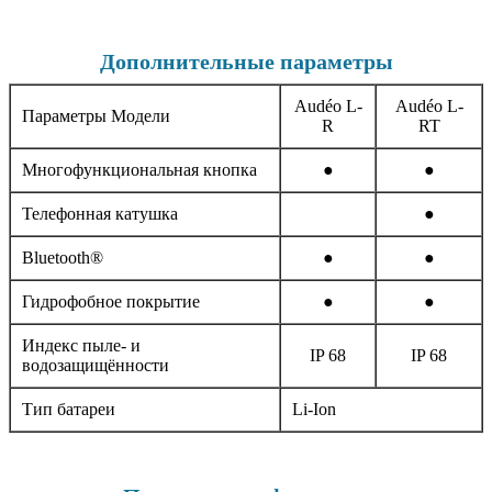
Дополнительные параметры
Audéo L-
Audéo L-
Параметры Модели
R
RT
Многофункциональная кнопка
●
●
Телефонная катушка
●
Bluetooth®
●
●
Гидрофобное покрытие
●
●
Индекс пыле- и
IP 68
IP 68
водозащищённости
Тип батареи
Li-Ion