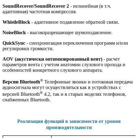
SoundRecover/SoundRecover 2
- нелинейная (в т.ч.
адаптивная) частотная компрессия.
WhistleBlock
- адаптивное подавление обратной связи.
NoiseBlock
- высокоразрешающее шумоподавление.
QuickSync
- синхронизация переключения программ и/или
регулировки громкости.
AOV (акустически оптимизированный вент)
- расчет
параметров вента с учетом анатомии слухового прохода и
особенностей конкретного слухового аппарата.
®
Версии Bluetooth
Телефонные звонки и потоковая передача
аудиосигнала могут осуществляться как в устройствах с
®
версией Bluetooth
4.2, так и в старых моделях телефонов,
снабженных Bluetooth.
Реализация функций в зависимости от уровня
производительности