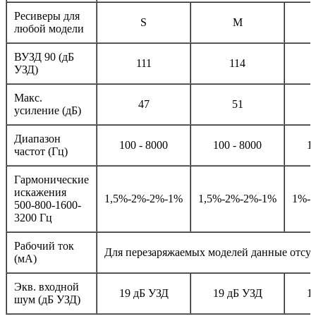
Ресиверы для
S
M
любой модели
ВУЗД 90 (дБ
111
114
УЗД)
Макс.
47
51
усиление (дБ)
Диапазон
100 - 8000
100 - 8000
1
частот (Гц)
Гармонические
искажения
1,5%-2%-2%-1%
1,5%-2%-2%-1%
1%-
500-800-1600-
3200 Гц
Рабочий ток
Для перезаряжаемых моделей данные отсу
(мА)
Экв. входной
19 дБ УЗД
19 дБ УЗД
1
шум (дБ УЗД)