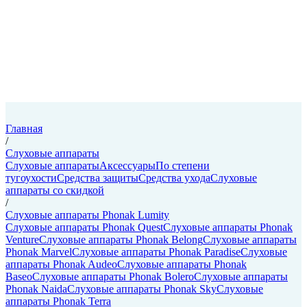
Главная
/
Слуховые аппараты
Слуховые аппараты
Аксессуары
По степени
тугоухости
Средства защиты
Средства ухода
Слуховые
аппараты со скидкой
/
Слуховые аппараты Phonak Lumity
Слуховые аппараты Phonak Quest
Слуховые аппараты Phonak
Venture
Слуховые аппараты Phonak Belong
Слуховые аппараты
Phonak Marvel
Слуховые аппараты Phonak Paradise
Слуховые
аппараты Phonak Audeo
Слуховые аппараты Phonak
Baseo
Слуховые аппараты Phonak Bolero
Слуховые аппараты
Phonak Naida
Слуховые аппараты Phonak Sky
Слуховые
аппараты Phonak Terra