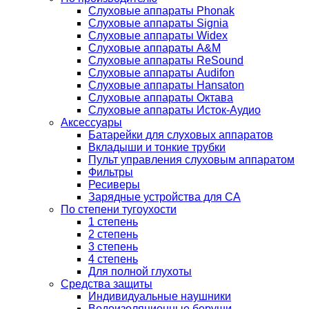
Слуховые аппараты Phonak
Слуховые аппараты Signia
Слуховые аппараты Widex
Слуховые аппараты A&M
Слуховые аппараты ReSound
Слуховые аппараты Audifon
Слуховые аппараты Hansaton
Слуховые аппараты Октава
Слуховые аппараты Исток-Аудио
Аксессуары
Батарейки для слуховых аппаратов
Вкладыши и тонкие трубки
Пульт управления слуховым аппаратом
Фильтры
Ресиверы
Зарядные устройства для СА
По степени тугоухости
1 степень
2 степень
3 степень
4 степень
Для полной глухоты
Средства защиты
Индивидуальные наушники
Водоизоляционные беруши