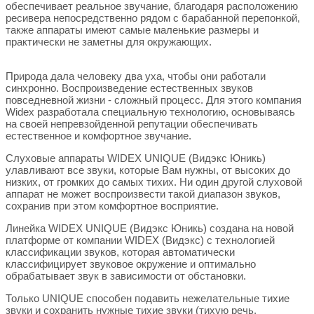
обеспечивает реальное звучание, благодаря расположению
ресивера непосредственно рядом с барабанной перепонкой,
также аппараты имеют самые маленькие размеры и
практически не заметны для окружающих.
Природа дала человеку два уха, чтобы они работали
синхронно. Воспроизведение естественных звуков
повседневной жизни - сложный процесс. Для этого компания
Widex разработала специальную технологию, основываясь
на своей непревзойденной репутации обеспечивать
естественное и комфортное звучание.
Слуховые аппараты WIDEX UNIQUE (Видэкс Юникь)
улавливают все звуки, которые Вам нужны, от высоких до
низких, от громких до самых тихих. Ни один другой слуховой
аппарат не может воспроизвести такой диапазон звуков,
сохранив при этом комфортное восприятие.
Линейка WIDEX UNIQUE (Видэкс Юникь) создана на новой
платформе от компании WIDEX (Видэкс) с технологией
классификации звуков, которая автоматически
классифицирует звуковое окружение и оптимально
обрабатывает звук в зависимости от обстановки.
Только UNIQUE способен подавить нежелательные тихие
звуки и сохранить нужные тихие звуки (тихую речь,