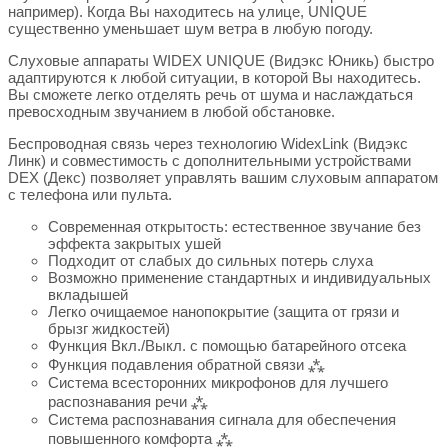
например). Когда Вы находитесь на улице, UNIQUE
существенно уменьшает шум ветра в любую погоду.
Слуховые аппараты WIDEX UNIQUE (Видэкс Юникь) быстро
адаптируются к любой ситуации, в которой Вы находитесь.
Вы сможете легко отделять речь от шума и наслаждаться
превосходным звучанием в любой обстановке.
Беспроводная связь через технологию WidexLink (Видэкс
Линк) и совместимость с дополнительными устройствами
DEX (Декс) позволяет управлять вашим слуховым аппаратом
с телефона или пульта.
Современная открытость: естественное звучание без
эффекта закрытых ушей
Подходит от слабых до сильных потерь слуха
Возможно применение стандартных и индивидуальных
вкладышей
Легко очищаемое нанопокрытие (защита от грязи и
брызг жидкостей)
Функция Вкл./Выкл. с помощью батарейного отсека
Функция подавления обратной связи ⁂
Система всесторонних микрофонов для лучшего
распознавания речи ⁂
Система распознавания сигнала для обеспечения
повышенного комфорта ⁂