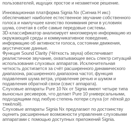
пользователей, ищущих простое и незаметное решение.
Инновационная платформа Signia Nx (Сигниа Н икс)
обеспечивает наиболее естественное звучание собственного
голоса и наилучшее качество понимания речи в условиях
шума, сочетая в себе самые передовые системы.
3D-классификатор анализирует многомерную информацию из
окружающей среды и коммуникативное поведение,
информацию об активности голоса, состоянии движения,
акустические данные.
Функция Sound Clarity (Чёткость звука) обеспечивает
реалистичное звучание, охватывающее весь спектр ситуаций
использования слуховых аппаратов. Исключительная
четкость достигается за счёт расширенного динамического
диапазона, расширенного диапазона частот, функция
подавления шума ветра, управление речью и шумом и
подавления обратной связи (свист аппарата).
Слуховые аппараты Pure 10 Nx от Signia имеют четыре типа
выносных ресиверов, что делает Pure 10 универсальными,
подходящими под любую степень потери слуха (от лёгкой до
тяжёлой).
Слуховые аппараты Signia Nx предлагают по достоинству
оценить расширенные возможности управления слуховыми
аппаратами с помощью доступных приложений Signia.