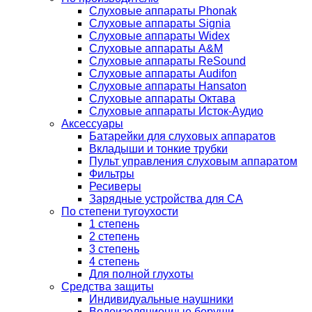
Слуховые аппараты Phonak
Слуховые аппараты Signia
Слуховые аппараты Widex
Слуховые аппараты A&M
Слуховые аппараты ReSound
Слуховые аппараты Audifon
Слуховые аппараты Hansaton
Слуховые аппараты Октава
Слуховые аппараты Исток-Аудио
Аксессуары
Батарейки для слуховых аппаратов
Вкладыши и тонкие трубки
Пульт управления слуховым аппаратом
Фильтры
Ресиверы
Зарядные устройства для СА
По степени тугоухости
1 степень
2 степень
3 степень
4 степень
Для полной глухоты
Средства защиты
Индивидуальные наушники
Водоизоляционные беруши