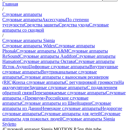
Главная
/
Слуховые аппараты
Слуховые аппараты
Аксессуары
По степени
тугоухости
Средства защиты
Средства ухода
Слуховые
аппараты со скидкой
/
Слуховые аппараты Signia
Слуховые аппараты Widex
Слуховые аппараты
Phonak
Слуховые аппараты A&M
Слуховые аппараты
ReSound
Слуховые аппараты Audifon
Слуховые аппараты
Hansaton
Слуховые аппараты Октава
Слуховые аппараты
Исток-Аудио
Цифровые слуховые аппараты
Внутриушные
слуховые аппараты
Внутриканальные слуховые
аппараты
Слуховые аппараты с выносным ресивером
(RIC)
Конха слуховые аппараты
С регулировкой громкости
На
аккумуляторе
Заушные слуховые аппараты
C подавлением
обратной связи
Перезаряжаемые слуховые аппараты
Слуховые
аппараты «Премиум»
Российские слуховые
аппараты
Слуховые аппараты из Швейцарии
Слуховые
аппараты из Дании
Немецкие слуховые аппараты
Недорогие
слуховые аппараты
Слуховые аппараты для детей
Слуховые
аппараты для пожилых людей
Слуховые аппараты Signia
Styletto
/
Слуховой аппарат Signia MOTION P 5px thin tube