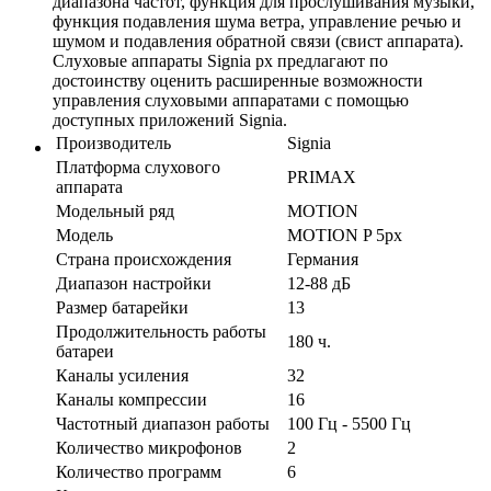
диапазона частот, функция для прослушивания музыки,
функция подавления шума ветра, управление речью и
шумом и подавления обратной связи (свист аппарата).
Слуховые аппараты Signia px предлагают по
достоинству оценить расширенные возможности
управления слуховыми аппаратами с помощью
доступных приложений Signia.
Производитель
Signia
Платформа слухового
PRIMAX
аппарата
Модельный ряд
MOTION
Модель
MOTION P 5px
Страна происхождения
Германия
Диапазон настройки
12-88 дБ
Размер батарейки
13
Продолжительность работы
180 ч.
батареи
Каналы усиления
32
Каналы компрессии
16
Частотный диапазон работы
100 Гц - 5500 Гц
Количество микрофонов
2
Количество программ
6