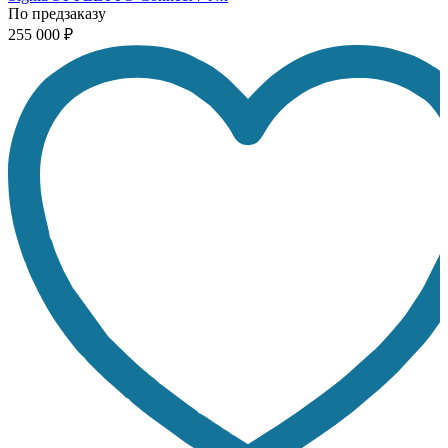
По предзаказу
П
255 000 ₽
2