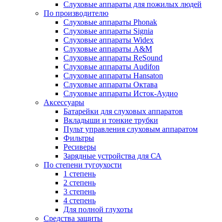
Слуховые аппараты для пожилых людей
По производителю
Слуховые аппараты Phonak
Слуховые аппараты Signia
Слуховые аппараты Widex
Слуховые аппараты A&M
Слуховые аппараты ReSound
Слуховые аппараты Audifon
Слуховые аппараты Hansaton
Слуховые аппараты Октава
Слуховые аппараты Исток-Аудио
Аксессуары
Батарейки для слуховых аппаратов
Вкладыши и тонкие трубки
Пульт управления слуховым аппаратом
Фильтры
Ресиверы
Зарядные устройства для СА
По степени тугоухости
1 степень
2 степень
3 степень
4 степень
Для полной глухоты
Средства защиты