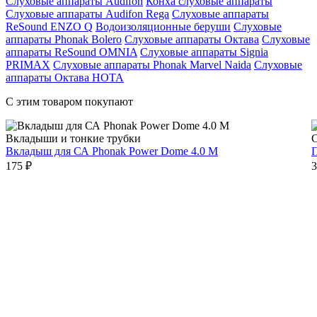
Слуховые аппараты Audifon
Конха слуховые аппараты
Слуховые аппараты Audifon Rega
Слуховые аппараты
ReSound ENZO Q
Водоизоляционные беруши
Слуховые
аппараты Phonak Bolero
Слуховые аппараты Октава
Слуховые
аппараты ReSound OMNIA
Слуховые аппараты Signia
PRIMAX
Слуховые аппараты Phonak Marvel Naida
Слуховые
аппараты Октава НОТА
С этим товаром покупают
Вкладыши и тонкие трубки
С
Вкладыш для СА Phonak Power Dome 4.0 M
П
175 ₽
3