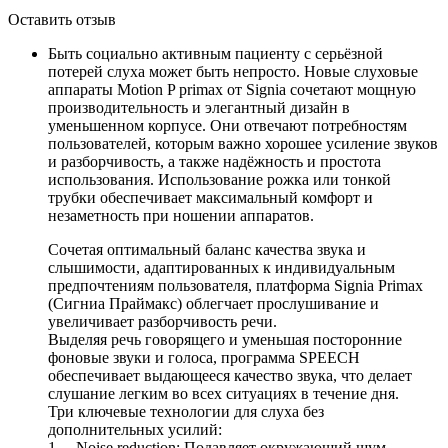
Оставить отзыв
Быть социально активным пациенту с серьёзной
потерей слуха может быть непросто. Новые слуховые
аппараты Motion P primax от Signia сочетают мощную
производительность и элегантный дизайн в
уменьшенном корпусе. Они отвечают потребностям
пользователей, которым важно хорошее усиление звуков
и разборчивость, а также надёжность и простота
использования. Использование рожка или тонкой
трубки обеспечивает максимальный комфорт и
незаметность при ношении аппаратов.
Сочетая оптимальный баланс качества звука и
слышимости, адаптированных к индивидуальным
предпочтениям пользователя, платформа Signia Primax
(Сигниа Праймакс) облегчает прослушивание и
увеличивает разборчивость речи.
Выделяя речь говорящего и уменьшая посторонние
фоновые звуки и голоса, программа SPEECH
обеспечивает выдающееся качество звука, что делает
слушание легким во всех ситуациях в течение дня.
Три ключевые технологии для слуха без
дополнительных усилий:
1. Noise reduction: Подавляет окружающий шум