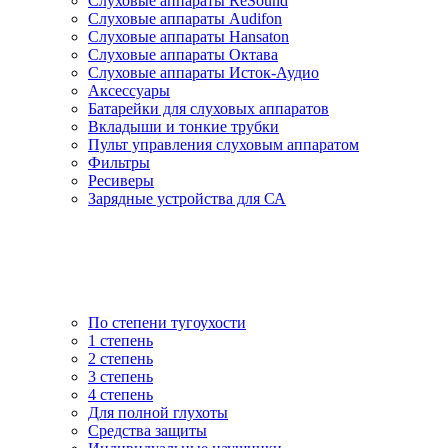
Слуховые аппараты ReSound
Слуховые аппараты Audifon
Слуховые аппараты Hansaton
Слуховые аппараты Октава
Слуховые аппараты Исток-Аудио
Аксессуары
Батарейки для слуховых аппаратов
Вкладыши и тонкие трубки
Пульт управления слуховым аппаратом
Фильтры
Ресиверы
Зарядные устройства для СА
По степени тугоухости
1 степень
2 степень
3 степень
4 степень
Для полной глухоты
Средства защиты