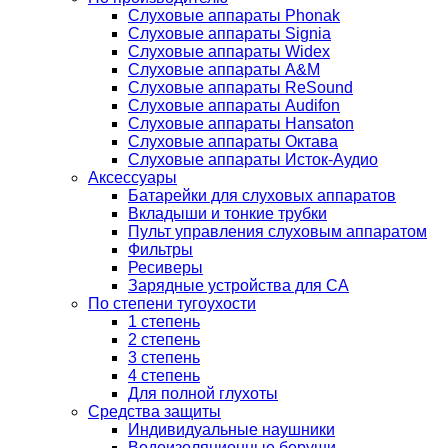
Слуховые аппараты Phonak
Слуховые аппараты Signia
Слуховые аппараты Widex
Слуховые аппараты A&M
Слуховые аппараты ReSound
Слуховые аппараты Audifon
Слуховые аппараты Hansaton
Слуховые аппараты Октава
Слуховые аппараты Исток-Аудио
Аксессуары
Батарейки для слуховых аппаратов
Вкладыши и тонкие трубки
Пульт управления слуховым аппаратом
Фильтры
Ресиверы
Зарядные устройства для СА
По степени тугоухости
1 степень
2 степень
3 степень
4 степень
Для полной глухоты
Средства защиты
Индивидуальные наушники
Водоизоляционные беруши