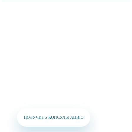
ОСТАВЬТЕ СВОИ
КОНТАКТЫ И МЫ
СВЯЖЕМСЯ
С ВАМИ В
БЛИЖАЙШЕЕ ВРЕМЯ!
Вы также можете позвонить нам или написать
в мессенджеры:
+7 (925) 391-02-51
ПОЛУЧИТЬ КОНСУЛЬТАЦИЮ