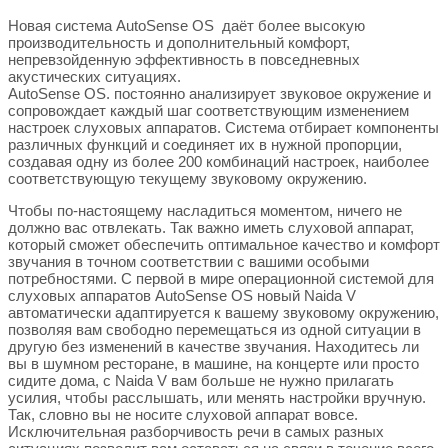
Новая система AutoSense OS даёт более высокую
производительность и дополнительный комфорт,
непревзойденную эффективность в повседневных
акустических ситуациях.
AutoSense OS. постоянно анализирует звуковое окружение и
сопровождает каждый шаг соответствующим изменением
настроек слуховых аппаратов. Система отбирает компоненты
различных функций и соединяет их в нужной пропорции,
создавая одну из более 200 комбинаций настроек, наиболее
соответствующую текущему звуковому окружению.
Чтобы по-настоящему насладиться моментом, ничего не
должно вас отвлекать. Так важно иметь слуховой аппарат,
который сможет обеспечить оптимальное качество и комфорт
звучания в точном соответствии с вашими особыми
потребностями. С первой в мире операционной системой для
слуховых аппаратов AutoSense OS новый Naida V
автоматически адаптируется к вашему звуковому окружению,
позволяя вам свободно перемещаться из одной ситуации в
другую без изменений в качестве звучания. Находитесь ли
вы в шумном ресторане, в машине, на концерте или просто
сидите дома, с Naida V вам больше не нужно прилагать
усилия, чтобы расслышать, или менять настройки вручную.
Так, словно вы не носите слуховой аппарат вовсе.
Исключительная разборчивость речи в самых разных