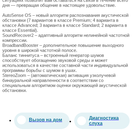
ситуациях позволит вам оставаться на связи в течение всего
дня — превращая общение в настоящее удовольствие.
AutoSense OS – новый алгоритм распознавания акустической
обстановки (7 вариантов в классе Premium; 4 варианта в
классе Advanced; 3 варианта в классе Standard; 2 варианта в
классе Essential).
SoundRecover2 – адаптивный алгоритм нелинейной частотной
компрессии.
BroadbandBooster – дополнительное повышение выходного
уровня в широкой частотной полосе.
Баланс тиннитуса – встроенный генератор шумов
способствует обогащению звуковой среды и может
использоваться в качестве составной части индивидуальной
программы борьбы с шумом в ушах.
StereoZoom – (автоматическая) активация узколучевой
бинауральной направленности в соответствии со
специальным алгоритмом оценки окружающей акустической
обстановки.
Диагностика
Вызов на дом
слуха