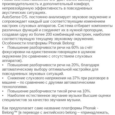
производительность и дополнительный комфорт,
непревзойденную эффективность в повседневных
акустических ситуациях.
AutoSense OS. постоянно анализирует звуковое окружение и
сопровождает каждый шаг соответствующим изменением
настроек слуховых аппаратов. Система отбирает компоненты
различных функций и соединяет их в нужной пропорции,
создавая одну из более 200 комбинаций настроек, наиболее
соответствующую текущему звуковому окружению.
Особенности платформы Phonak Belong:
• Повышение разборчивости речи на 60% за счёт
фокусировки на единственном говорящем в шумном
окружении (по сравнению с отсутствием слуховых
аппаратов).
• Повышение разборчивости речи на 20%, благодаря
автоматическому выбору оптимальной настройки для
повседневных звуковых ситуаций.
• Снижение слухового напряжения на 37% при разговоре в
машине – по сравнению с другими автоматическими
технологиями.
• Повышение разборчивости тихой речи на 10%.
• Наиболее естественное звучание музыки Высшие оценки
специалистов за качество звучания музыки.
Как предполагает само название платформы Phonak -
Belong™ [в переводе с английского belong – «принадлежать,