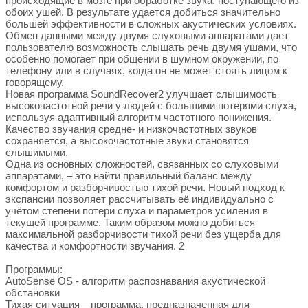
происходящие в мозге при обработке звука, поступающего из
обоих ушей. В результате удается добиться значительно
большей эффективности в сложных акустических условиях.
Обмен данными между двумя слуховыми аппаратами дает
пользователю возможность слышать речь двумя ушами, что
особенно помогает при общении в шумном окружении, по
телефону или в случаях, когда он не может стоять лицом к
говорящему.
Новая программа SoundRecover2 улучшает слышимость
высокочастотной речи у людей с большими потерями слуха,
используя адаптивный алгоритм частотного понижения.
Качество звучания средне- и низкочастотных звуков
сохраняется, а высокочастотные звуки становятся
слышимыми.
Одна из основных сложностей, связанных со слуховыми
аппаратами, – это найти правильный баланс между
комфортом и разборчивостью тихой речи. Новый подход к
экспансии позволяет рассчитывать её индивидуально с
учётом степени потери слуха и параметров усиления в
текущей программе. Таким образом можно добиться
максимальной разборчивости тихой речи без ущерба для
качества и комфортности звучания. 2
Программы:
AutoSense OS - алгоритм распознавания акустической
обстановки
Тихая ситуация – программа, предназначенная для