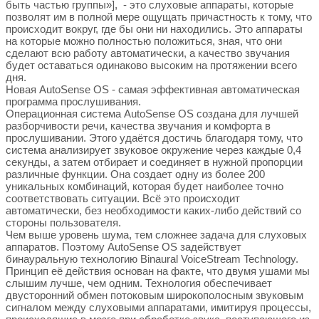
быть частью группы»], - это слуховые аппараты, которые
позволят им в полной мере ощущать причастность к тому, что
происходит вокруг, где бы они ни находились. Это аппараты
на которые можно полностью положиться, зная, что они
сделают всю работу автоматически, а качество звучания
будет оставаться одинаково высоким на протяжении всего
дня.
Новая AutoSense OS - самая эффективная автоматическая
программа прослушивания.
Операционная система AutoSense OS создана для лучшей
разборчивости речи, качества звучания и комфорта в
прослушивании. Этого удаётся достичь благодаря тому, что
система анализирует звуковое окружение через каждые 0,4
секунды, а затем отбирает и соединяет в нужной пропорции
различные функции. Она создает одну из более 200
уникальных комбинаций, которая будет наиболее точно
соответствовать ситуации. Всё это происходит
автоматически, без необходимости каких-либо действий со
стороны пользователя.
Чем выше уровень шума, тем сложнее задача для слуховых
аппаратов. Поэтому AutoSense OS задействует
бинауральную технологию Binaural VoiceStream Technology.
Принцип её действия основан на факте, что двумя ушами мы
слышим лучше, чем одним. Технология обеспечивает
двусторонний обмен потоковым широкополосным звуковым
сигналом между слуховыми аппаратами, имитируя процессы,