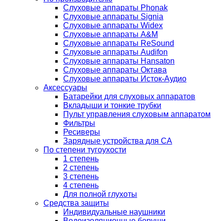
Слуховые аппараты Phonak
Слуховые аппараты Signia
Слуховые аппараты Widex
Слуховые аппараты A&M
Слуховые аппараты ReSound
Слуховые аппараты Audifon
Слуховые аппараты Hansaton
Слуховые аппараты Октава
Слуховые аппараты Исток-Аудио
Аксессуары
Батарейки для слуховых аппаратов
Вкладыши и тонкие трубки
Пульт управления слуховым аппаратом
Фильтры
Ресиверы
Зарядные устройства для СА
По степени тугоухости
1 степень
2 степень
3 степень
4 степень
Для полной глухоты
Средства защиты
Индивидуальные наушники
Водоизоляционные беруши