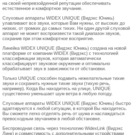
на своей непревзойденной репутации обеспечивать
естественное и комфортное звучание.
Слуховые аппараты WIDEX UNIQUE (Видэкс Юникь)
улавливают все звуки, которые Вам нужны, от высоких до
низких, от громких до самых тихих. Ни один другой слуховой
аппарат не может воспроизвести такой диапазон звуков,
сохранив при этом комфортное восприятие.
Линейка WIDEX UNIQUE (Видэкс Юникь) создана на новой
платформе от компании WIDEX (Видэкс) с технологией
классификации звуков, которая автоматически
классифицирует звуковое окружение и оптимально
обрабатывает звук в зависимости от обстановки.
Только UNIQUE способен подавить нежелательные тихие
звуки и сохранить нужные тихие звуки (тихую речь,
например). Когда Вы находитесь на улице, UNIQUE
существенно уменьшает шум ветра в любую погоду.
Слуховые аппараты WIDEX UNIQUE (Видэкс Юникь) быстро
адаптируются к любой ситуации, в которой Вы находитесь.
Вы сможете легко отделять речь от шума и наслаждаться
превосходным звучанием в любой обстановке.
Беспроводная связь через технологию WidexLink (Видэкс
Линк) и совместимость с дополнительными устройствами