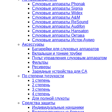
Слуховые аппараты Phonak
Слуховые аппараты Signia
Слуховые аппараты Widex
Слуховые аппараты A&M
Слуховые аппараты ReSound
Слуховые аппараты Audifon
Слуховые аппараты Hansaton
Слуховые аппараты Октава
Слуховые аппараты Исток-Аудио
Аксессуары
Батарейки для слуховых аппаратов
Вкладыши и тонкие трубки
Пульт управления слуховым аппаратом
Фильтры
Ресиверы
Зарядные устройства для СА
По степени тугоухости
1 степень
2 степень
3 степень
4 степень
Для полной глухоты
Средства защиты
Индивидуальные наушники
Водоизоляционные беруши