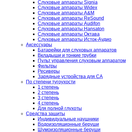
Слуховые аппараты Signia
Слуховые аппараты Widex
Слуховые аппараты A&M
Слуховые аппараты ReSound
Слуховые аппараты Audifon
Слуховые аппараты Hansaton
Слуховые аппараты Октава
Слуховые аппараты Исток-Аудио
Аксессуары
Батарейки для слуховых аппаратов
Вкладыши и тонкие трубки
Пульт управления слуховым аппаратом
Фильтры
Ресиверы
Зарядные устройства для СА
По степени тугоухости
1 степень
2 степень
3 степень
4 степень
Для полной глухоты
Средства защиты
Индивидуальные наушники
Водоизоляционные беруши
Шумоизоляционные беруши