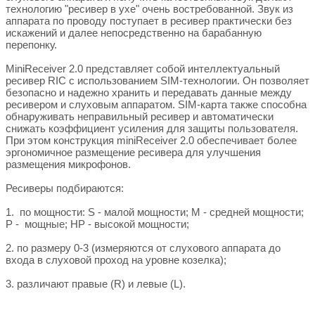
технологию "ресивер в ухе" очень востребованной. Звук из
аппарата по проводу поступает в ресивер практически без
искажений и далее непосредственно на барабанную
перепонку.
MiniReceiver 2.0 представляет собой интеллектуальный
ресивер RIC с использованием SIM-технологии. Он позволяет
безопасно и надежно хранить и передавать данные между
ресивером и слуховым аппаратом. SIM-карта также способна
обнаруживать неправильный ресивер и автоматически
снижать коэффициент усиления для защиты пользователя.
При этом конструкция miniReceiver 2.0 обеспечивает более
эргономичное размещение ресивера для улучшения
размещения микрофонов.
Ресиверы подбираются:
1. по мощности: S - малой мощности; М - средней мощности;
P - мощные; HP - высокой мощности;
2. по размеру 0-3 (измеряются от слухового аппарата до
входа в слуховой проход на уровне козелка);
3. различают правые (R) и левые (L).