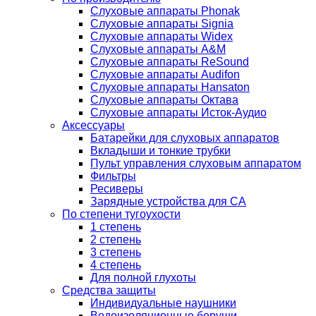
Слуховые аппараты Phonak
Слуховые аппараты Signia
Слуховые аппараты Widex
Слуховые аппараты A&M
Слуховые аппараты ReSound
Слуховые аппараты Audifon
Слуховые аппараты Hansaton
Слуховые аппараты Октава
Слуховые аппараты Исток-Аудио
Аксессуары
Батарейки для слуховых аппаратов
Вкладыши и тонкие трубки
Пульт управления слуховым аппаратом
Фильтры
Ресиверы
Зарядные устройства для СА
По степени тугоухости
1 степень
2 степень
3 степень
4 степень
Для полной глухоты
Средства защиты
Индивидуальные наушники
Водоизоляционные беруши