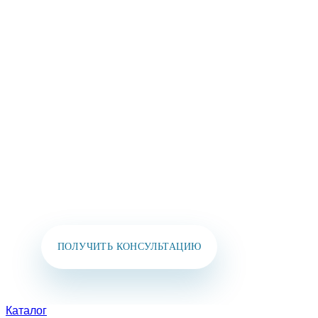
ОСТАВЬТЕ СВОИ
КОНТАКТЫ И МЫ
СВЯЖЕМСЯ
С ВАМИ В
БЛИЖАЙШЕЕ ВРЕМЯ!
Вы также можете позвонить нам или написать
в мессенджеры:
+7 (925) 391-02-51
ПОЛУЧИТЬ КОНСУЛЬТАЦИЮ
Каталог