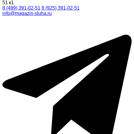
51 к1
8 (499) 391-02-51
8 (925) 391-02-51
info@magazin-sluha.ru