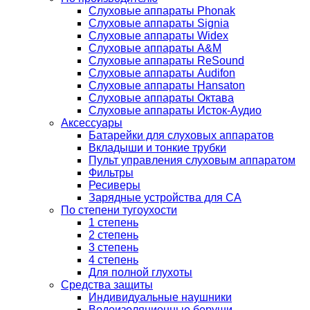
Слуховые аппараты Phonak
Слуховые аппараты Signia
Слуховые аппараты Widex
Слуховые аппараты A&M
Слуховые аппараты ReSound
Слуховые аппараты Audifon
Слуховые аппараты Hansaton
Слуховые аппараты Октава
Слуховые аппараты Исток-Аудио
Аксессуары
Батарейки для слуховых аппаратов
Вкладыши и тонкие трубки
Пульт управления слуховым аппаратом
Фильтры
Ресиверы
Зарядные устройства для СА
По степени тугоухости
1 степень
2 степень
3 степень
4 степень
Для полной глухоты
Средства защиты
Индивидуальные наушники
Водоизоляционные беруши