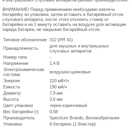
ВНИМАНИЕ! Перед применением необходимо извлечь
батарейку из упаковки, затем вставить в батарейный отсек
слухового аппарата, после этого отклеить стикер от
батарейки и на 1 минуту оставить на воздухе для активации
заряда батареи, не закрывая батарейный отсек.
Типовое обозначение
312 (PR 41)
для заушных и внутриушных
Принадлежность
слуховых аппаратов
Номер типа
-
Напряжение
1,4 В
Электрохимическая
воздушно-цинковые
система
Энергия
210 мВт/ч
Емкость
190 мА/ч
Диаметр
7,9 мм
Высота
3,6 мм
Цвет упаковки
черно-коричневый
Вес батарейки (г)
0,58
Производитель
Spectrum Brands, Великобритания
Упаковка
6 батареек (1 блистер)