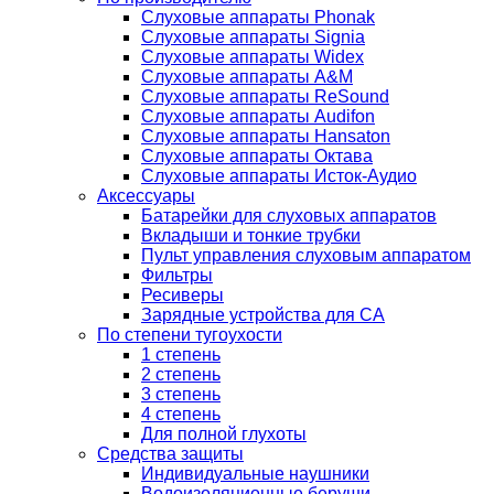
Слуховые аппараты Phonak
Слуховые аппараты Signia
Слуховые аппараты Widex
Слуховые аппараты A&M
Слуховые аппараты ReSound
Слуховые аппараты Audifon
Слуховые аппараты Hansaton
Слуховые аппараты Октава
Слуховые аппараты Исток-Аудио
Аксессуары
Батарейки для слуховых аппаратов
Вкладыши и тонкие трубки
Пульт управления слуховым аппаратом
Фильтры
Ресиверы
Зарядные устройства для СА
По степени тугоухости
1 степень
2 степень
3 степень
4 степень
Для полной глухоты
Средства защиты
Индивидуальные наушники
Водоизоляционные беруши