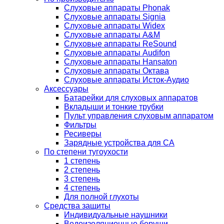
Слуховые аппараты Phonak
Слуховые аппараты Signia
Слуховые аппараты Widex
Слуховые аппараты A&M
Слуховые аппараты ReSound
Слуховые аппараты Audifon
Слуховые аппараты Hansaton
Слуховые аппараты Октава
Слуховые аппараты Исток-Аудио
Аксессуары
Батарейки для слуховых аппаратов
Вкладыши и тонкие трубки
Пульт управления слуховым аппаратом
Фильтры
Ресиверы
Зарядные устройства для СА
По степени тугоухости
1 степень
2 степень
3 степень
4 степень
Для полной глухоты
Средства защиты
Индивидуальные наушники
Водоизоляционные беруши