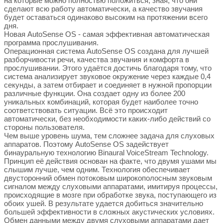
на которые можно полностью положиться, зная, что они
сделают всю работу автоматически, а качество звучания
будет оставаться одинаково высоким на протяжении всего
дня.
Новая AutoSense OS - самая эффективная автоматическая
программа прослушивания.
Операционная система AutoSense OS создана для лучшей
разборчивости речи, качества звучания и комфорта в
прослушивании. Этого удаётся достичь благодаря тому, что
система анализирует звуковое окружение через каждые 0,4
секунды, а затем отбирает и соединяет в нужной пропорции
различные функции. Она создает одну из более 200
уникальных комбинаций, которая будет наиболее точно
соответствовать ситуации. Всё это происходит
автоматически, без необходимости каких-либо действий со
стороны пользователя.
Чем выше уровень шума, тем сложнее задача для слуховых
аппаратов. Поэтому AutoSense OS задействует
бинауральную технологию Binaural VoiceStream Technology.
Принцип её действия основан на факте, что двумя ушами мы
слышим лучше, чем одним. Технология обеспечивает
двусторонний обмен потоковым широкополосным звуковым
сигналом между слуховыми аппаратами, имитируя процессы,
происходящие в мозге при обработке звука, поступающего из
обоих ушей. В результате удается добиться значительно
большей эффективности в сложных акустических условиях.
Обмен данными между двумя слуховыми аппаратами дает