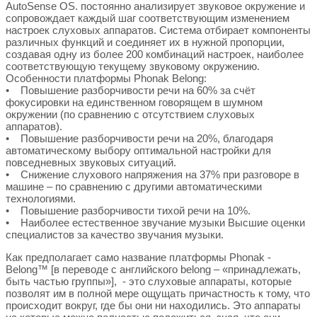
AutoSense OS. постоянно анализирует звуковое окружение и
сопровождает каждый шаг соответствующим изменением
настроек слуховых аппаратов. Система отбирает компоненты
различных функций и соединяет их в нужной пропорции,
создавая одну из более 200 комбинаций настроек, наиболее
соответствующую текущему звуковому окружению.
Особенности платформы Phonak Belong:
• Повышение разборчивости речи на 60% за счёт
фокусировки на единственном говорящем в шумном
окружении (по сравнению с отсутствием слуховых
аппаратов).
• Повышение разборчивости речи на 20%, благодаря
автоматическому выбору оптимальной настройки для
повседневных звуковых ситуаций.
• Снижение слухового напряжения на 37% при разговоре в
машине – по сравнению с другими автоматическими
технологиями.
• Повышение разборчивости тихой речи на 10%.
• Наиболее естественное звучание музыки Высшие оценки
специалистов за качество звучания музыки.
Как предполагает само название платформы Phonak -
Belong™ [в переводе с английского belong – «принадлежать,
быть частью группы»], - это слуховые аппараты, которые
позволят им в полной мере ощущать причастность к тому, что
происходит вокруг, где бы они ни находились. Это аппараты