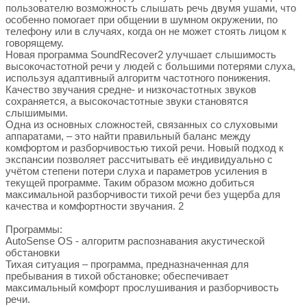
пользователю возможность слышать речь двумя ушами, что
особенно помогает при общении в шумном окружении, по
телефону или в случаях, когда он не может стоять лицом к
говорящему.
Новая программа SoundRecover2 улучшает слышимость
высокочастотной речи у людей с большими потерями слуха,
используя адаптивный алгоритм частотного понижения.
Качество звучания средне- и низкочастотных звуков
сохраняется, а высокочастотные звуки становятся
слышимыми.
Одна из основных сложностей, связанных со слуховыми
аппаратами, – это найти правильный баланс между
комфортом и разборчивостью тихой речи. Новый подход к
экспансии позволяет рассчитывать её индивидуально с
учётом степени потери слуха и параметров усиления в
текущей программе. Таким образом можно добиться
максимальной разборчивости тихой речи без ущерба для
качества и комфортности звучания. 2
Программы:
AutoSense OS - алгоритм распознавания акустической
обстановки
Тихая ситуация – программа, предназначенная для
пребывания в тихой обстановке; обеспечивает
максимальный комфорт прослушивания и разборчивость
речи.