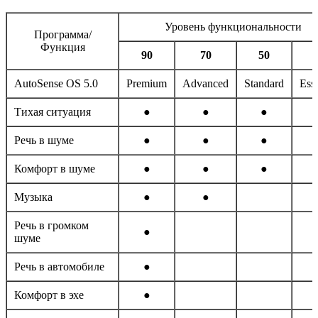
Уровень функциональности
Программа/
Функция
90
70
50
AutoSense OS 5.0
Premium
Advanced
Standard
Esse
Тихая ситуация
●
●
●
Речь в шуме
●
●
●
Комфорт в шуме
●
●
●
Музыка
●
●
Речь в громком
●
шуме
Речь в автомобиле
●
Комфорт в эхе
●