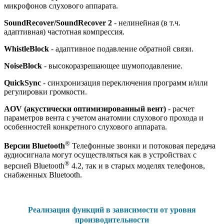
микрофонов слухового аппарата.
SoundRecover/SoundRecover 2
- нелинейная (в т.ч.
адаптивная) частотная компрессия.
WhistleBlock
- адаптивное подавление обратной связи.
NoiseBlock
- высокоразрешающее шумоподавление.
QuickSync
- синхронизация переключения программ и/или
регулировки громкости.
AOV (акустически оптимизированный вент)
- расчет
параметров вента с учетом анатомии слухового прохода и
особенностей конкретного слухового аппарата.
®
Версии Bluetooth
Телефонные звонки и потоковая передача
аудиосигнала могут осуществляться как в устройствах с
®
версией Bluetooth
4.2, так и в старых моделях телефонов,
снабженных Bluetooth.
Реализация функций в зависимости от уровня
производительности