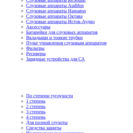
Слуховые аппараты ReSound
Слуховые аппараты Audifon
Слуховые аппараты Hansaton
Слуховые аппараты Октава
Слуховые аппараты Исток-Аудио
Аксессуары
Батарейки для слуховых аппаратов
Вкладыши и тонкие трубки
Пульт управления слуховым аппаратом
Фильтры
Ресиверы
Зарядные устройства для СА
По степени тугоухости
1 степень
2 степень
3 степень
4 степень
Для полной глухоты
Средства защиты