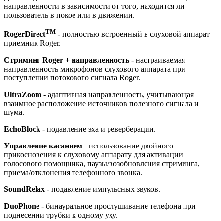
направленности в зависимости от того, находится ли
пользователь в покое или в движении.
TM
RogerDirect
- полностью встроенный в слуховой аппарат
приемник Roger.
Стриминг Roger + направленность
- настраиваемая
направленность микрофонов слухового аппарата при
поступлении потокового сигнала Roger.
UltraZoom
- адаптивная направленность, учитывающая
взаимное расположение источников полезного сигнала и
шума.
EchoBlock
- подавление эха и реверберации.
Управление касанием
- использование двойного
прикосновения к слуховому аппарату для активации
голосового помощника, паузы/возобновления стриминга,
приема/отклонения телефонного звонка.
SoundRelax
- подавление импульсных звуков.
DuoPhone
- бинауральное прослушивание телефона при
поднесении трубки к одному уху.