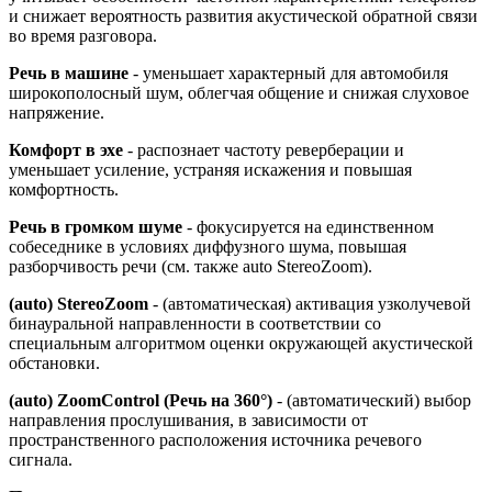
и снижает вероятность развития акустической обратной связи
во время разговора.
Речь в машине
- уменьшает характерный для автомобиля
широкополосный шум, облегчая общение и снижая слуховое
напряжение.
Комфорт в эхе
- распознает частоту реверберации и
уменьшает усиление, устраняя искажения и повышая
комфортность.
Речь в громком шуме
- фокусируется на единственном
собеседнике в условиях диффузного шума, повышая
разборчивость речи (см. также auto StereoZoom).
(auto) StereoZoom
- (автоматическая) активация узколучевой
бинауральной направленности в соответствии со
специальным алгоритмом оценки окружающей акустической
обстановки.
(auto) ZoomControl (Речь на 360°)
- (автоматический) выбор
направления прослушивания, в зависимости от
пространственного расположения источника речевого
сигнала.