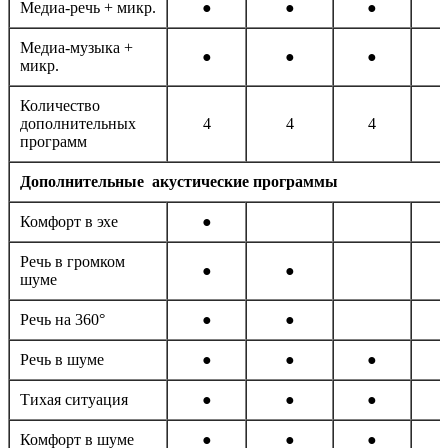
Медиа-речь + микр.
●
●
●
Медиа-музыка +
●
●
●
микр.
Количество
дополнительных
4
4
4
программ
Дополнительные акустические программы
Комфорт в эхе
●
Речь в громком
●
●
шуме
Речь на 360°
●
●
Речь в шуме
●
●
●
Тихая ситуация
●
●
●
Комфорт в шуме
●
●
●