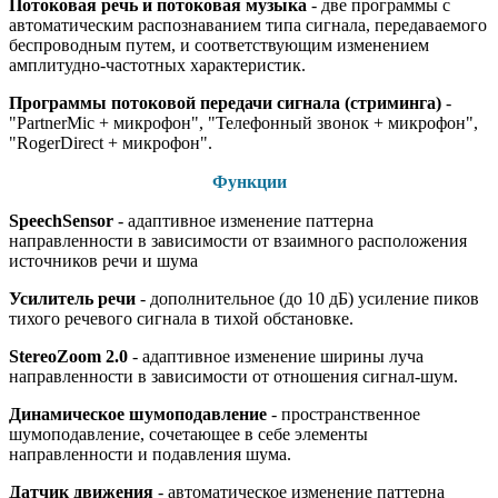
Потоковая речь и потоковая музыка
- две программы с
автоматическим распознаванием типа сигнала, передаваемого
беспроводным путем, и соответствующим изменением
амплитудно-частотных характеристик.
Программы потоковой передачи сигнала (стриминга)
-
"PartnerMic + микрофон", "Телефонный звонок + микрофон",
"RogerDirect + микрофон".
Функции
SpeechSensor
- адаптивное изменение паттерна
направленности в зависимости от взаимного расположения
источников речи и шума
Усилитель речи
- дополнительное (до 10 дБ) усиление пиков
тихого речевого сигнала в тихой обстановке.
StereoZoom 2.0
- адаптивное изменение ширины луча
направленности в зависимости от отношения сигнал-шум.
Динамическое шумоподавление
- пространственное
шумоподавление, сочетающее в себе элементы
направленности и подавления шума.
Датчик движения
- автоматическое изменение паттерна