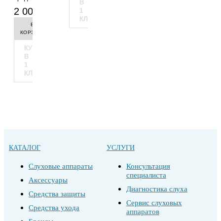
за
В
-
+
2 000 руб.
вкладышем
1
КЛИК
В
КОРЗИНУ
КУПИТЬ
В
1
КЛИК
КАТАЛОГ
УСЛУГИ
Слуховые аппараты
Консультация
специалиста
Аксессуары
Диагностика слуха
Средства защиты
Сервис слуховых
Средства ухода
аппаратов