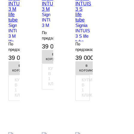
Signia
INTUIS
Signia
3 M
Signia
INTUIS
INTUIS
По
3 M
3 S life
предзаказу
life
tube
-
По
По
39 000 руб.
tube
предзаказу
предзаказу
-
+
-
В
39 000 руб.
39 000 руб.
КОРЗИНУ
В
В
КУПИТЬ
КОРЗИНУ
КОРЗИНУ
В
1
КУПИТЬ
КУПИТЬ
КЛИК
В
В
1
1
КЛИК
КЛИК