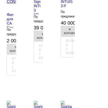
Signia
INTUIS
INTUIS
3 P
3
По
Фильтры
SP
предзаказу
По
для
-
предзаказу
40 000 руб.
СА
-
39 000 руб.
Signia
По
В
CONNEXX
КОРЗИНУ
предзаказу
В
-
+
КОРЗИНУ
2 000 руб.
КУПИТЬ
В
КУПИТЬ
В
1
В
КОРЗИНУ
КЛИК
1
КЛИК
КУПИТЬ
В
1
КЛИК