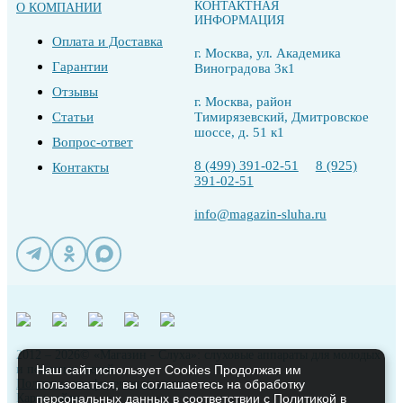
КОНТАКТНАЯ
О КОМПАНИИ
ИНФОРМАЦИЯ
Оплата и Доставка
г. Москва, ул. Академика
Гарантии
Виноградова 3к1
Отзывы
г. Москва, район
Статьи
Тимирязевский, Дмитровское
шоссе, д. 51 к1
Вопрос-ответ
8 (499) 391-02-51
8 (925)
Контакты
391-02-51
info@magazin-sluha.ru
2012 – 2026© «Магазин - Слуха»: слуховые аппараты для молодых
и пожилых людей
Наш сайт использует Cookies Продолжая им
Политика конфиденциальности
пользоваться, вы соглашаетесь на обработку
Карта сайта
персональных данных в соответствии с
Политикой в